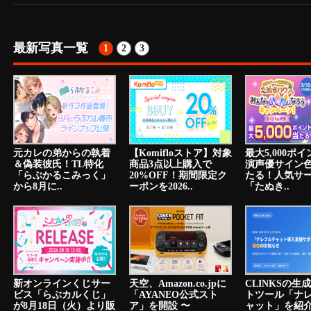
最新写真一覧
1
2
3
元カレの弟からの執着
【Komifloストア】対象
最大5,000ポ
＆偽装彼氏！TL特化
商品3点以上購入で
演声優サイン
「らぶかるこみっく」
20%OFF！期間限定ク
たる！人気サ
から8月に..
ーポンを2026..
「たぬき..
新オンラインくじサー
天空、Amazon.co.jpに
CLINKSの生
ビス「らぶカルくじ」
「AYANEO公式スト
トツール「ナ
が8月18日（火）より販
ア」を開設 〜
ャット」を紹