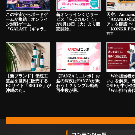
この宇宙からボードゲ
新オンラインくじサー
天空、Amazon.
ームが集結！オンライ
ビス「らぶカルくじ」
「AYANEO公
ン対戦ゲーム
が8月18日（火）より販
ア」を開設 〜
『GALAST（ギャラ..
売開始..
「KONKR PO
FIT..
【新ブランド】伝統工
【FANZAミニレポ】お
「Web担当者
芸品を世界に販売する
盆の深夜はFANZAが賑
い」を解決。
ECサイト「BECOS」が
わう！？サンプル動画
OSIEが中小
沖縄のた..
再生数が最..
『Web担当者代.