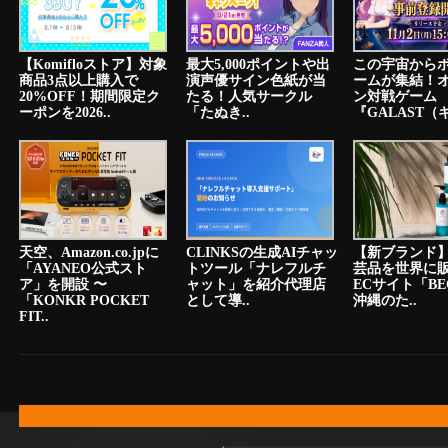
【Komifloストア】対象
最大5,000ポイントや出
この宇宙から
商品3点以上購入で
演声優サイン色紙が当
ームが集結！
20%OFF！期間限定ク
たる！人気サークル
ン対戦ゲーム
ーポンを2026..
「たぬき..
『GALAST（ギ
天空、Amazon.co.jpに
CLINKSの生成AIチャッ
【新ブランド
「AYANEO公式スト
トツール「ナレフルチ
芸品を世界に
ア」を開設 〜
ャット」を紹介代理店
ECサイト「BE
「KONKR POCKET
として導..
沖縄のた..
FIT..