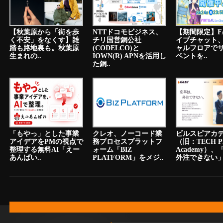
【秋葉原から「街を歩
NTTドコモビジネス、
【期間限定】F
く不安」をなくす】雑
チリ国営銅公社
イブチャット
踏も路地裏も。秋葉原
(CODELCO)と
ャルフロアで
生まれの..
IOWN(R) APNを活用し
ベントを..
た銅..
「もやっ」とした事業
クレオ、ノーコード業
ビルスピアカ
アイデアをPMの視点で
務プロセスプラットフ
（旧：TECH P
整理する無料AI「えー
ォーム「BIZ
Academy）
あんばい..
PLATFORM」をメジ..
外注できない」.