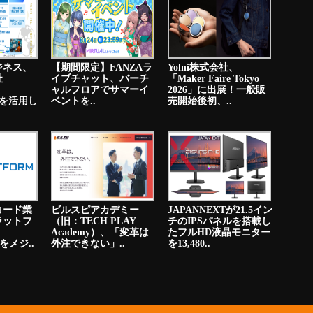
ジネス、
【期間限定】FANZAラ
Yolni株式会社、
社
イブチャット、バーチ
「Maker Faire Tokyo
ャルフロアでサマーイ
2026」に出展！一般販
PNを活用し
ベントを..
売開始後初、..
コード業
ビルスピアカデミー
JAPANNEXTが21.5イン
ラットフ
（旧：TECH PLAY
チのIPSパネルを搭載し
Academy）、「変革は
たフルHD液晶モニター
をメジ..
外注できない」..
を13,480..