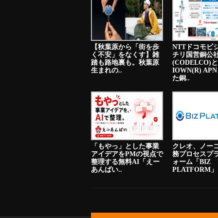
【秋葉原から「街を歩
NTTドコモビ
く不安」をなくす】雑
チリ国営銅公
踏も路地裏も。秋葉原
(CODELCO)と
生まれの..
IOWN(R) A
た銅..
「もやっ」とした事業
クレオ、ノー
アイデアをPMの視点で
務プロセスプ
整理する無料AI「えー
ォーム「BIZ
あんばい..
PLATFORM」