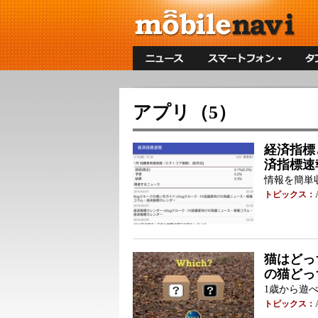
アプリ（5）
経済指標と
済指標速
情報を簡単
トピックス：
猫はどっち
の猫どっ
1歳から遊
トピックス：