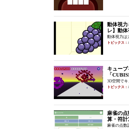
動体視力を
レ】動体
動体視力は
トピックス：
キューブを
「CUBI
3D空間で
トピックス：
麻雀の点数
算・符計算
麻雀の点数