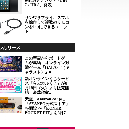
新Fireタブレット「Fire
7 / HD 8」発表
サンワサプライ、スマホ
を操作して複数のリモコ
ンを1つにできるユニッ
ト
この宇宙からボードゲー
ムが集結！オンライン対
戦ゲーム『GALAST（ギ
ャラスト）』8..
新オンラインくじサービ
ス「らぶカルくじ」が8
月18日（火）より販売開
始！豪華作家..
天空、Amazon.co.jpに
「AYANEO公式ストア」
を開設 〜「KONKR
POCKET FIT」を8月7