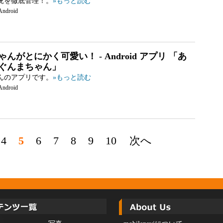
況を徹底管理！。
»もっと読む
Android
んがとにかく可愛い！ - Android アプリ 「あ
ぐんまちゃん」
んのアプリです。
»もっと読む
Android
4
5
6
7
8
9
10
次へ