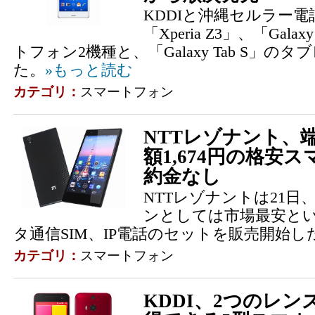
KDDIと沖縄セルラー電
「Xperia Z3」、「Galax
トフォン2機種と、「Galaxy Tab S」の
た。
»もっと読む
カテゴリ：
スマートフォン
NTTレゾナント、端末
額1,674円の格安
約金なし
NTTレゾナントは21日
ンとしては市場最安と
タ通信SIM、IP電話のセットを販売開始し
カテゴリ：
スマートフォン
KDDI、2つのレ