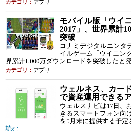
カテゴリ：
アプリ
モバイル版「ウイ
2017」、世界累計
突破
コナミデジタルエンタ
イルゲーム「ウイニング
界累計1,000万ダウンロードを突破したと
カテゴリ：
アプリ
ウェルネス、カー
で資産運用できる
ウェルスナビは17日、
きるスマートフォン向
を5月末に提供する予定
読む