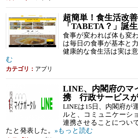
超簡単！食生活改
「TABETA？」誕生
食事が変われば体も変
は毎日の食事が基本と
健康的な食生活は実は
む
カテゴリ：
アプリ
LINE、内閣府の
携 行政サービス
LINEは15日、内閣府
ルと、コミュニケーショ
連携させることについ
たと発表した。
»もっと読む