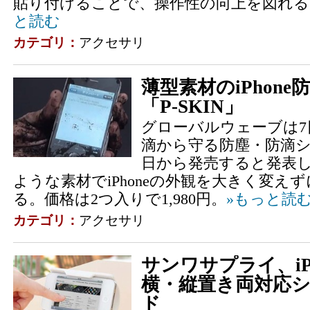
貼り付けることで、操作性の向上を図れる。
と読む
カテゴリ：
アクセサリ
薄型素材のiPhon
「P-SKIN」
グローバルウェーブは7日
滴から守る防塵・防滴シート
日から発売すると発表
ような素材でiPhoneの外観を大きく変え
る。価格は2つ入りで1,980円。
»もっと読
カテゴリ：
アクセサリ
サンワサプライ、iP
横・縦置き両対応
ド