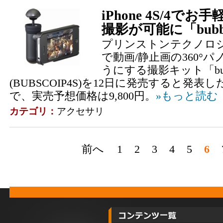
iPhone 4S/4でお
撮影が可能に「bubbl
プリンストンテクノロジーは3
で動画/静止画の360°
うにする撮影キット「bubb
(BUBSCOIP4S)を12日に発売すると発
で、実売予想価格は9,800円。
»もっと読む
カテゴリ：
アクセサリ
前へ
1
2
3
4
5
6