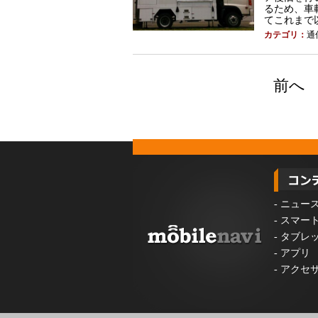
るため、車
てこれまで以
カテゴリ：
通
前へ
-
ニュー
-
スマー
-
タブレ
-
アプリ
-
アクセ