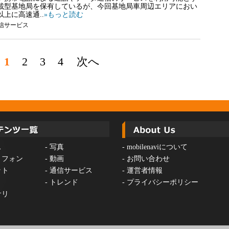
載型基地局を保有しているが、今回基地局車周辺エリアにおい
上に高速通..
»もっと読む
信サービス
1
2
3
4
次へ
ス
-
写真
-
mobilenaviについて
トフォン
-
動画
-
お問い合わせ
ット
-
通信サービス
-
運営者情報
-
トレンド
-
プライバシーポリシー
サリ