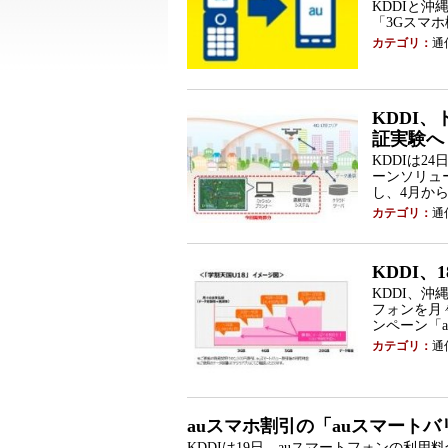
KDDIと沖
「3Gスマ
カテゴリ：
通
KDDI
証実験へ
KDDIは2
ーンソリュ
し、4月か
カテゴリ：
通
KDDI
KDDI、沖
フォンを月々
ンペーン「
カテゴリ：
通
auスマホ割引の「auスマートバ
KDDIは19日、auスマートフォンの利用