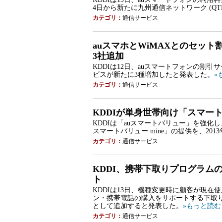
4日から新たに九州通信ネットワーク (QT
カテゴリ：
通信サービス
auスマホとWiMAXとのセット
3社追加
KDDIは12日、auスマートフォンの割引サ
ビスが新たに3種増加したと発表した。
»
カテゴリ：
通信サービス
KDDIが単身世帯向け「スマー
KDDIは「auスマートバリュー」を強化
スマートバリュー mine」の提供を、201
カテゴリ：
通信サービス
KDDI、携帯下取りプログラムの
ト
KDDIは13日、機種変更時に顧客が現在
ン・携帯電話の購入をサポートする下取りプロ
として追加すると発表した。
»もっと読む
カテゴリ：
通信サービス