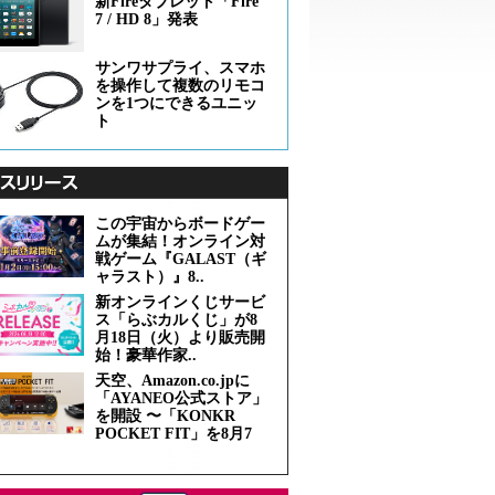
新Fireタブレット「Fire
7 / HD 8」発表
サンワサプライ、スマホ
を操作して複数のリモコ
ンを1つにできるユニッ
ト
この宇宙からボードゲー
ムが集結！オンライン対
戦ゲーム『GALAST（ギ
ャラスト）』8..
新オンラインくじサービ
ス「らぶカルくじ」が8
月18日（火）より販売開
始！豪華作家..
天空、Amazon.co.jpに
「AYANEO公式ストア」
を開設 〜「KONKR
POCKET FIT」を8月7