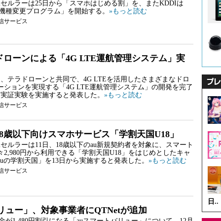
縄セルラーは25日から「スマホはじめる割」を、またKDDIは
ホ機種変更プログラム」を開始する。
»もっと読む
信サービス
、ドローンによる「4G LTE運航管理システム」実
4日、テラドローンと共同で、4G LTEを活用したさまざまなドロ
ーションを実現する「4G LTE運航管理システム」の開発を完了
ら実証実験を実施すると発表した。
»もっと読む
信サービス
、18歳以下向けスマホサービス「学割天国U18」
縄セルラーは11日、18歳以下のau新規契約者を対象に、スマート
2,980円から利用できる「学割天国U18」をはじめとしたキャ
auの学割天国」を13日から実施すると発表した。
»もっと読む
信サービス
日..
リュー」、対象事業者にQTNetが追加
料金が1,480円割引になる「auスマートバリュー」について、12月