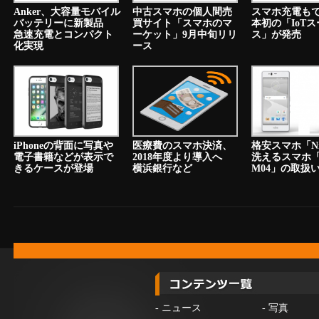
Anker、大容量モバイル
中古スマホの個人間売
スマホ充電も
バッテリーに新製品
買サイト「スマホのマ
本初の「IoT
急速充電とコンパクト
ーケット」9月中旬リリ
ス」が発売
化実現
ース
iPhoneの背面に写真や
医療費のスマホ決済、
格安スマホ「N
電子書籍などが表示で
2018年度より導入へ
洗えるスマホ「a
きるケースが登場
横浜銀行など
M04」の取扱
-
ニュース
-
写真