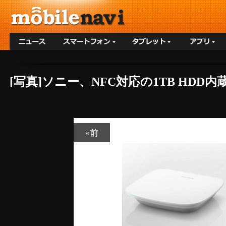
[写真]ソニー、NFC対応の1TB H
«前