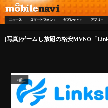
[写真]ゲームし放題の格安MVNO「Lin
«前