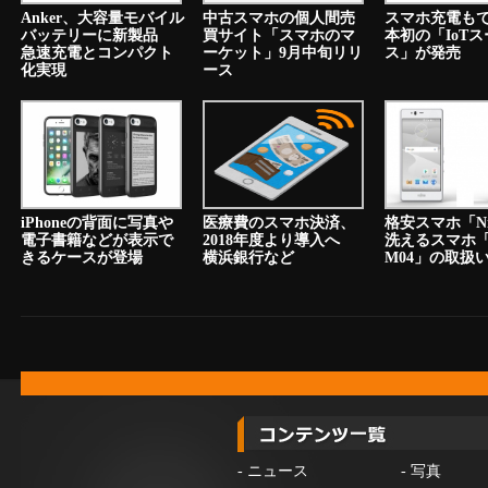
Anker、大容量モバイル
中古スマホの個人間売
スマホ充電も
バッテリーに新製品
買サイト「スマホのマ
本初の「IoT
急速充電とコンパクト
ーケット」9月中旬リリ
ス」が発売
化実現
ース
iPhoneの背面に写真や
医療費のスマホ決済、
格安スマホ「N
電子書籍などが表示で
2018年度より導入へ
洗えるスマホ「a
きるケースが登場
横浜銀行など
M04」の取扱
-
ニュース
-
写真