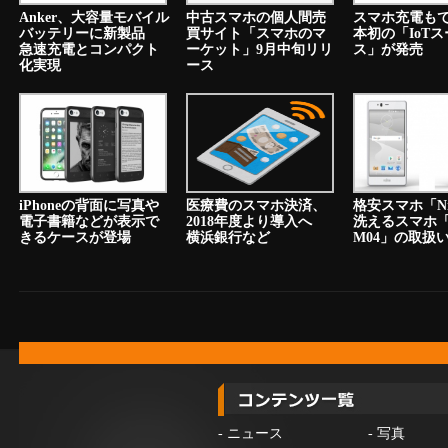
Anker、大容量モバイル
中古スマホの個人間売
スマホ充電も
バッテリーに新製品
買サイト「スマホのマ
本初の「IoT
急速充電とコンパクト
ーケット」9月中旬リリ
ス」が発売
化実現
ース
iPhoneの背面に写真や
医療費のスマホ決済、
格安スマホ「N
電子書籍などが表示で
2018年度より導入へ
洗えるスマホ「a
きるケースが登場
横浜銀行など
M04」の取扱
-
ニュース
-
写真