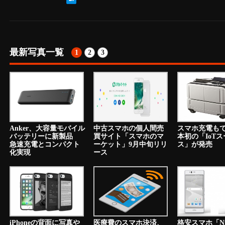
最新写真一覧
1
2
3
Anker、大容量モバイル
中古スマホの個人間売
スマホ充電も
バッテリーに新製品
買サイト「スマホのマ
本初の「IoT
急速充電とコンパクト
ーケット」9月中旬リリ
ス」が発売
化実現
ース
iPhoneの背面に写真や
医療費のスマホ決済、
格安スマホ「N