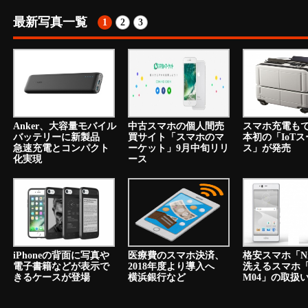
最新写真一覧
1
2
3
Anker、大容量モバイル
中古スマホの個人間売
スマホ充電も
バッテリーに新製品
買サイト「スマホのマ
本初の「IoT
急速充電とコンパクト
ーケット」9月中旬リリ
ス」が発売
化実現
ース
iPhoneの背面に写真や
医療費のスマホ決済、
格安スマホ「N
電子書籍などが表示で
2018年度より導入へ
洗えるスマホ「a
きるケースが登場
横浜銀行など
M04」の取扱