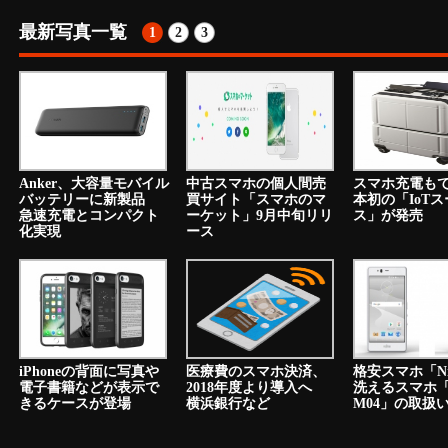
最新写真一覧
1
2
3
Anker、大容量モバイル
中古スマホの個人間売
スマホ充電も
バッテリーに新製品
買サイト「スマホのマ
本初の「IoT
急速充電とコンパクト
ーケット」9月中旬リリ
ス」が発売
化実現
ース
iPhoneの背面に写真や
医療費のスマホ決済、
格安スマホ「N
電子書籍などが表示で
2018年度より導入へ
洗えるスマホ「a
きるケースが登場
横浜銀行など
M04」の取扱