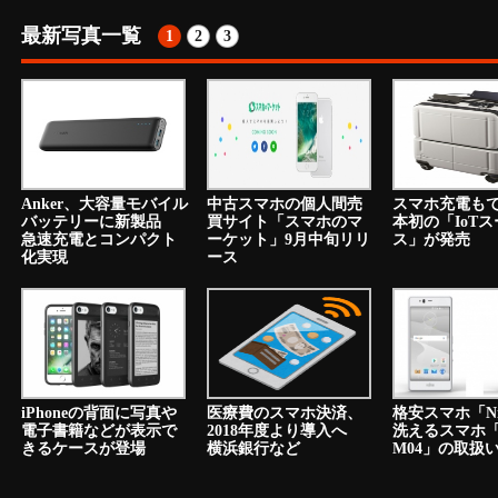
最新写真一覧
1
2
3
Anker、大容量モバイル
中古スマホの個人間売
スマホ充電も
バッテリーに新製品
買サイト「スマホのマ
本初の「IoT
急速充電とコンパクト
ーケット」9月中旬リリ
ス」が発売
化実現
ース
iPhoneの背面に写真や
医療費のスマホ決済、
格安スマホ「N
電子書籍などが表示で
2018年度より導入へ
洗えるスマホ「a
きるケースが登場
横浜銀行など
M04」の取扱