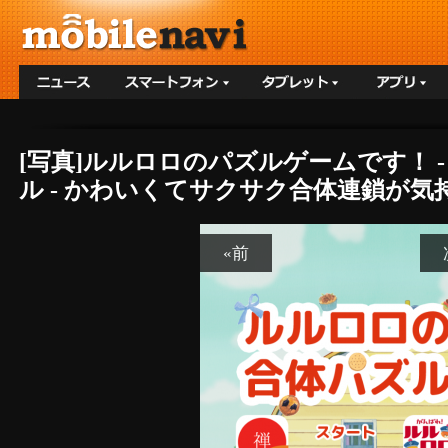
[写真]ルルロロのパズルゲームです！ -
ル - かわいくてサクサク合体連鎖が
«前