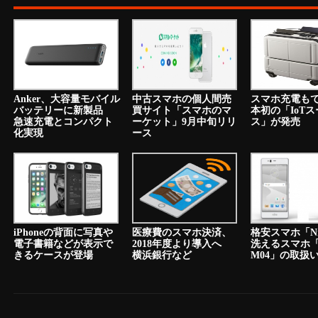
Anker、大容量モバイル
中古スマホの個人間売
スマホ充電も
バッテリーに新製品
買サイト「スマホのマ
本初の「IoT
急速充電とコンパクト
ーケット」9月中旬リリ
ス」が発売
化実現
ース
iPhoneの背面に写真や
医療費のスマホ決済、
格安スマホ「N
電子書籍などが表示で
2018年度より導入へ
洗えるスマホ「a
きるケースが登場
横浜銀行など
M04」の取扱