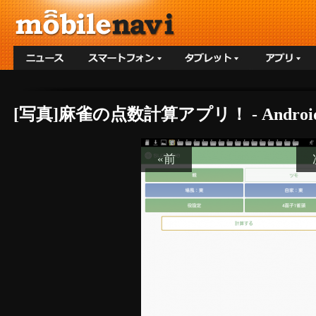
[写真]麻雀の点数計算アプリ！ - Andro
«前