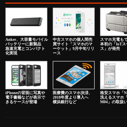
Anker、大容量モバイル
中古スマホの個人間売
スマホ充電も
バッテリーに新製品
買サイト「スマホのマ
本初の「IoT
急速充電とコンパクト
ーケット」9月中旬リリ
ス」が発売
化実現
ース
iPhoneの背面に写真や
医療費のスマホ決済、
格安スマホ「N
電子書籍などが表示で
2018年度より導入へ
洗えるスマホ「a
きるケースが登場
横浜銀行など
M04」の取扱