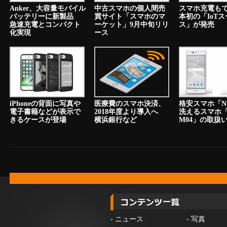
Anker、大容量モバイル
中古スマホの個人間売
スマホ充電も
バッテリーに新製品
買サイト「スマホのマ
本初の「IoT
急速充電とコンパクト
ーケット」9月中旬リリ
ス」が発売
化実現
ース
iPhoneの背面に写真や
医療費のスマホ決済、
格安スマホ「N
電子書籍などが表示で
2018年度より導入へ
洗えるスマホ「a
きるケースが登場
横浜銀行など
M04」の取扱
-
ニュース
-
写真