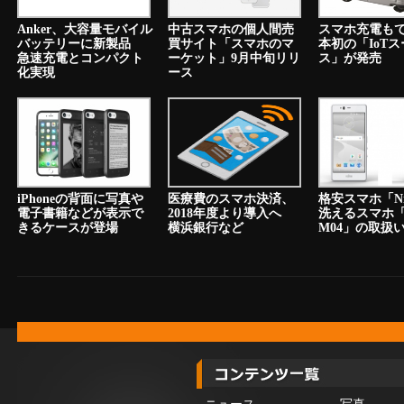
Anker、大容量モバイル
中古スマホの個人間売
スマホ充電も
バッテリーに新製品
買サイト「スマホのマ
本初の「IoT
急速充電とコンパクト
ーケット」9月中旬リリ
ス」が発売
化実現
ース
iPhoneの背面に写真や
医療費のスマホ決済、
格安スマホ「N
電子書籍などが表示で
2018年度より導入へ
洗えるスマホ「a
きるケースが登場
横浜銀行など
M04」の取扱