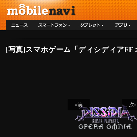
[写真]スマホゲーム「ディシディアFF
«前
次»