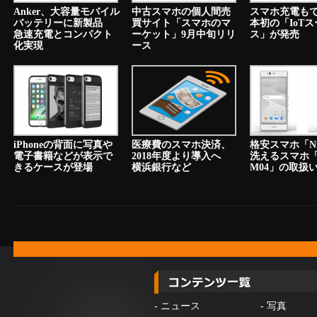
Anker、大容量モバイル
中古スマホの個人間売
スマホ充電も
バッテリーに新製品
買サイト「スマホのマ
本初の「IoT
急速充電とコンパクト
ーケット」9月中旬リリ
ス」が発売
化実現
ース
iPhoneの背面に写真や
医療費のスマホ決済、
格安スマホ「N
電子書籍などが表示で
2018年度より導入へ
洗えるスマホ「a
きるケースが登場
横浜銀行など
M04」の取扱
-
ニュース
-
写真