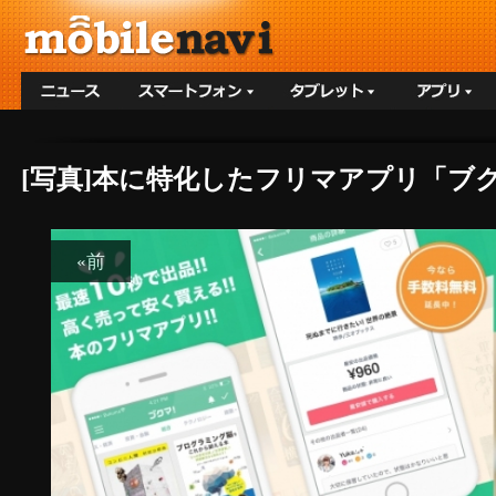
[写真]本に特化したフリマアプリ「ブクマ
«前