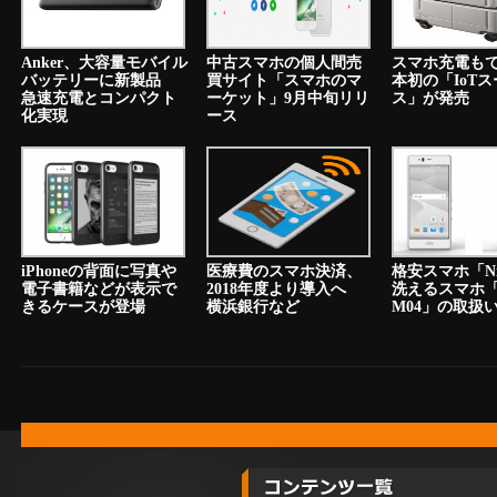
Anker、大容量モバイル
中古スマホの個人間売
スマホ充電も
バッテリーに新製品
買サイト「スマホのマ
本初の「IoT
急速充電とコンパクト
ーケット」9月中旬リリ
ス」が発売
化実現
ース
iPhoneの背面に写真や
医療費のスマホ決済、
格安スマホ「N
電子書籍などが表示で
2018年度より導入へ
洗えるスマホ「a
きるケースが登場
横浜銀行など
M04」の取扱