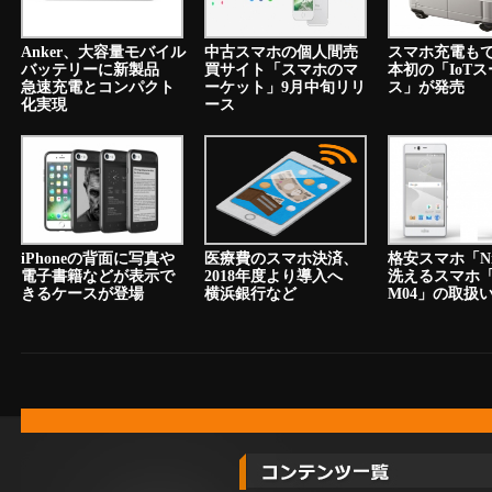
Anker、大容量モバイル
中古スマホの個人間売
スマホ充電も
バッテリーに新製品
買サイト「スマホのマ
本初の「IoT
急速充電とコンパクト
ーケット」9月中旬リリ
ス」が発売
化実現
ース
iPhoneの背面に写真や
医療費のスマホ決済、
格安スマホ「N
電子書籍などが表示で
2018年度より導入へ
洗えるスマホ「a
きるケースが登場
横浜銀行など
M04」の取扱