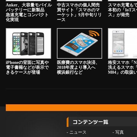
Anker、大容量モバイル
中古スマホの個人間売
スマホ充電も
バッテリーに新製品
買サイト「スマホのマ
本初の「IoT
急速充電とコンパクト
ーケット」9月中旬リリ
ス」が発売
化実現
ース
iPhoneの背面に写真や
医療費のスマホ決済、
格安スマホ「N
電子書籍などが表示で
2018年度より導入へ
洗えるスマホ「a
きるケースが登場
横浜銀行など
M04」の取扱
-
ニュース
-
写真