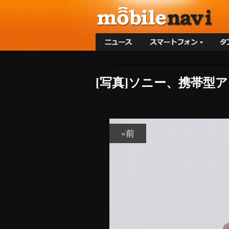
[写真]ソニー、携帯型
«前