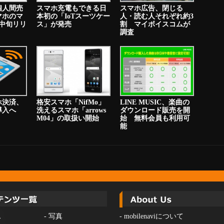
個人間売
スマホ充電もできる日
スマホ広告、閉じる
マホのマ
本初の「IoTスーツケー
人・読む人それぞれ約3
中旬リリ
ス」が発売
割 マイボイスコムが
調査
ホ決済、
格安スマホ「NifMo」
LINE MUSIC、楽曲の
り導入へ
洗えるスマホ「arrows
ダウンロード販売を開
M04」の取扱い開始
始 無料会員も利用可
能
ス
-
写真
-
mobilenaviについて