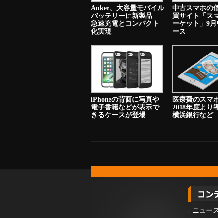
Anker、大容量モバイル
中古スマホの
バッテリーに新製品
買サイト「ス
急速充電とコンパクト
ーケット」9月
化実現
ース
iPhoneの背面に写真や
医療費のスマ
電子書籍などが表示で
2018年度よ
きるケースが登場
横浜銀行など
-
ニュー