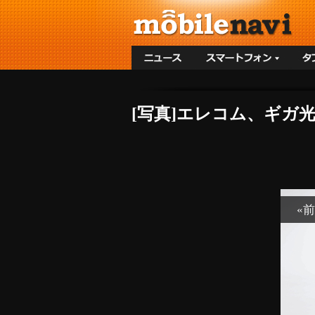
[写真]エレコム、ギガ光
«前