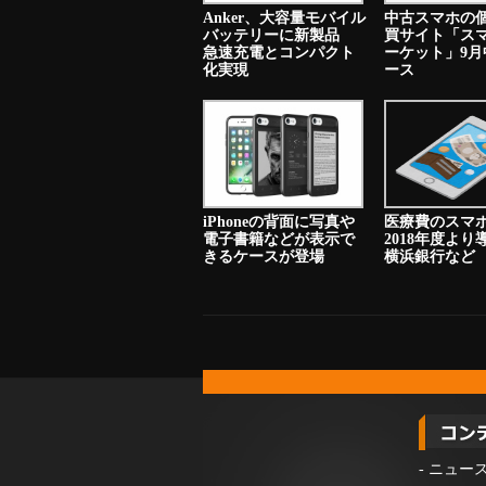
Anker、大容量モバイル
中古スマホの
バッテリーに新製品
買サイト「ス
急速充電とコンパクト
ーケット」9月
化実現
ース
iPhoneの背面に写真や
医療費のスマ
電子書籍などが表示で
2018年度よ
きるケースが登場
横浜銀行など
-
ニュー