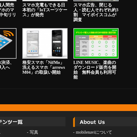
個人間売
スマホ充電もできる日
スマホ広告、閉じる
マホのマ
本初の「IoTスーツケー
人・読む人それぞれ約3
中旬リリ
ス」が発売
割 マイボイスコムが
調査
ホ決済、
格安スマホ「NifMo」
LINE MUSIC、楽曲の
り導入へ
洗えるスマホ「arrows
ダウンロード販売を開
M04」の取扱い開始
始 無料会員も利用可
能
ス
-
写真
-
mobilenaviについて