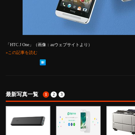
「HTC J One」（画像：auウェブサイトより）
»この記事を読む
最新写真一覧
1
2
3