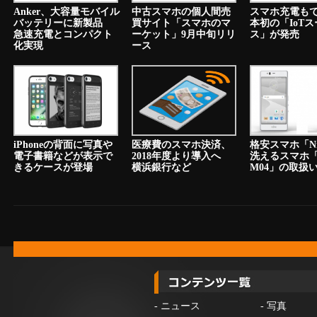
Anker、大容量モバイル
中古スマホの個人間売
スマホ充電も
バッテリーに新製品
買サイト「スマホのマ
本初の「IoT
急速充電とコンパクト
ーケット」9月中旬リリ
ス」が発売
化実現
ース
iPhoneの背面に写真や
医療費のスマホ決済、
格安スマホ「N
電子書籍などが表示で
2018年度より導入へ
洗えるスマホ「a
きるケースが登場
横浜銀行など
M04」の取扱
-
ニュース
-
写真