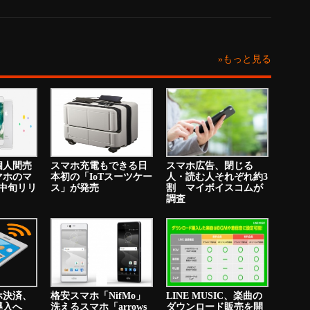
»もっと見る
個人間売
スマホ充電もできる日
スマホ広告、閉じる
マホのマ
本初の「IoTスーツケー
人・読む人それぞれ約3
中旬リリ
ス」が発売
割 マイボイスコムが
調査
ホ決済、
格安スマホ「NifMo」
LINE MUSIC、楽曲の
り導入へ
洗えるスマホ「arrows
ダウンロード販売を開