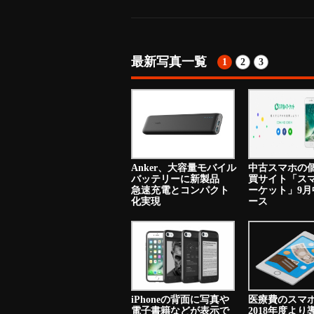
最新写真一覧
1
2
3
Anker、大容量モバイル
中古スマホの
バッテリーに新製品
買サイト「ス
急速充電とコンパクト
ーケット」9月
化実現
ース
iPhoneの背面に写真や
医療費のスマ
電子書籍などが表示で
2018年度よ