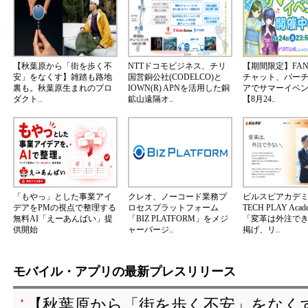
【秋葉原から「街を歩く不
NTTドコモビジネス、チリ
【期間限定】FA
安」をなくす】雑踏も路地
国営銅公社(CODELCO)と
チャット、バー
裏も。秋葉原生まれのプロ
IOWN(R) APNを活用した銅
アでサマーイベ
ダクト..
鉱山遠隔オ..
【8月24..
「もやっ」とした事業アイ
クレオ、ノーコード業務プ
ビルスピアカデ
デアをPMの視点で整理する
ロセスプラットフォーム
TECH PLAY Aca
無料AI「えーあんばい」提
「BIZ PLATFORM」をメジ
「変革は外注で
供開始
ャーバージ..
掲げ、リ..
モバイル・アプリの最新プレスリリース
【秋葉原から「街を歩く不安」をなく