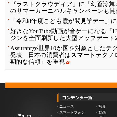
『ラストクラウディア』に「幻蒼涼舞
のサマーカーニバルキャンペーンも開催
「令和8年度こども霞が関見学デー」
好きなYouTube動画が音ゲーになる「
ジンを全面刷新した大型アップデート2
Assurantが世界10か国を対象とし
発表 日本の消費者はスマートテクノ
期的な信頼」を重視
-
ニュース
-
写真
-
スマートフォン
-
動画