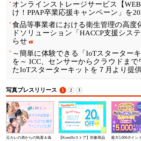
オンラインストレージサービス【WEB-C
け！PPAP卒業応援キャンペーン」を20
食品等事業者における衛生管理の高度化
ドソリューション「HACCP支援シス
らせ
～簡単に体験できる「IoTスターター
を～ ICC、センサーからクラウドま
たIoTスターターキットを７月より提
写真プレスリリース
1
2
3
元カレの弟からの執着＆偽
【Komifloストア】対象商品
最大5,000ポイ