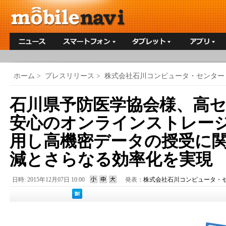
ホーム
>
プレスリリース
>
株式会社石川コンピュータ・センター
石川県予防医学協会様、高
安心のオンラインストレー
用し高機密データの授受に
減とさらなる効率化を実現
日時: 2015年12月07日 10:00
発表：
株式会社石川コンピュータ・