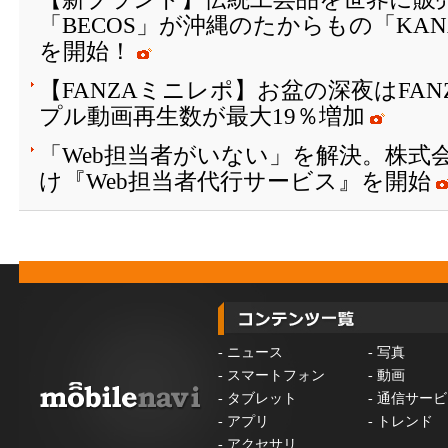
「BECOS」が沖縄のたからもの「KAN
を開始！
【FANZAミニレポ】お盆の深夜はFA
プル動画再生数が最大19％増加
「Web担当者がいない」を解決。株式会
け『Web担当者代行サービス』を開始
-
ニュース
-
写真
-
スマートフォン
-
動画
-
タブレット
-
通信サービ
-
アプリ
-
トレンド
-
アクセサリ