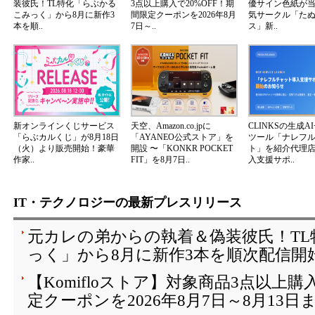
装彼氏！TL特化「らぶかる
3点以上購入で20%OFF！期
優サイン色紙が
こみっく」から8月に新作3
間限定クーポンを2026年8月
気サークル「た
本を順..
7日～..
ス」新..
新オンラインくじサービス
天空、Amazon.co.jpに
CLINKSの生成A
「らぶカルくじ」が8月18日
「AYANEO公式ストア」を
ツール「ナレフ
（火）より販売開始！豪華
開設 〜「KONKR POCKET
ト」を紹介代理
作家..
FIT」を8月7日..
入支援サポ..
IT・テクノロジーの最新プレスリリース
元カレの弟からの執着＆偽装彼氏！T
っく」から8月に新作3本を順次配信開
【Komifloストア】対象商品3点以上購
定クーポンを2026年8月7日～8月13日