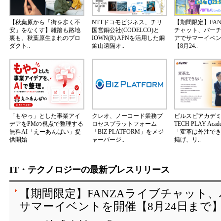
【秋葉原から「街を歩く不
NTTドコモビジネス、チリ
【期間限定】FA
安」をなくす】雑踏も路地
国営銅公社(CODELCO)と
チャット、バー
裏も。秋葉原生まれのプロ
IOWN(R) APNを活用した銅
アでサマーイベ
ダクト..
鉱山遠隔オ..
【8月24..
「もやっ」とした事業アイ
クレオ、ノーコード業務プ
ビルスピアカデ
デアをPMの視点で整理する
ロセスプラットフォーム
TECH PLAY Aca
無料AI「えーあんばい」提
「BIZ PLATFORM」をメジ
「変革は外注で
供開始
ャーバージ..
掲げ、リ..
IT・テクノロジーの最新プレスリリース
【期間限定】FANZAライブチャット
サマーイベントを開催【8月24日まで