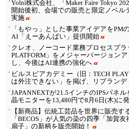
Yolni株式会社、「Maker Faire Toky
開始後初、会場での販売と限定ノベル
実施
「もやっ」とした事業アイデアをPM
AI「えーあんばい」提供開始
クレオ、ノーコード業務プロセスプラッ
PLATFORM」をメジャーバージョン
し、今後はAI連携の強化へ
ビルスピアカデミー（旧：TECH PLAY 
は外注できない」を掲げ、リブランデ
JAPANNEXTが21.5インチのIPSパ
晶モニターを13,480円で8月6日(木)に
【新商品】伝統工芸品を世界に販売する
「BECOS」が人気の染の四季「加賀
扇子」の新柄を販売開始！