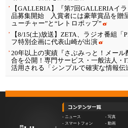
【GALLERIA】『第7回GALLERI
品募集開始 入賞者には豪華賞品を贈
ューチャー”と“レトロポップ”
【8/15(土)放送】ZETA、ラジオ番組「
フ特別企画に代表山崎が出演
20年以上の実績『さぶみっと！メール
合を公開！専門サービス・一般法人・I
活用される「シンプルで確実な情報伝
-
ニュース
-
写真
-
スマートフォン
-
動画