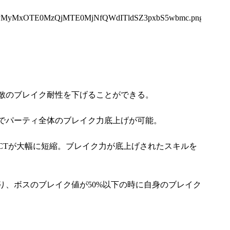
yMyMxOTE0MzQjMTE0MjNfQWdITldSZ3pxbS5wbmc.png
敵のブレイク耐性を下げることができる。
でパーティ全体のブレイク力底上げが可能。
CTが大幅に短縮。ブレイク力が底上げされたスキルを
り、ボスのブレイク値が50%以下の時に自身のブレイク