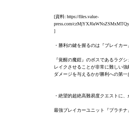
[資料:
https://files.value-
press.com/czMjYXJ0aWNsZSMxMT
]
・勝利の鍵を握るのは『ブレイカー
『覚醒の魔鎧』のボスであるラグシ
レイクさせることが非常に難しい強
ダメージを与えるかが勝利への第一
・絶望的超絶高難易度クエストに、
最強ブレイカーユニット『プラチナ