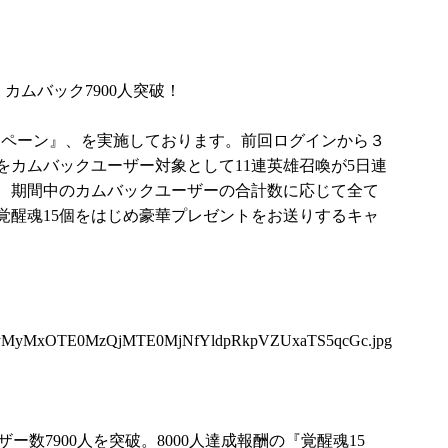
カムバック7900人突破！
キャンペーン』、を実施しております。前回ログインから３
をカムバックユーザー対象として11連英雄召喚が5日連
、期間中のカムバックユーザーの合計数に応じて全て
覚醒魂15個をはじめ豪華プレゼントをお送りするキャ
yMyMxOTE0MzQjMTE0MjNfYldpRkpVZUxaTS5qcGc.jpg
ユーザー数7900人を突破。8000人達成報酬の『覚醒魂15