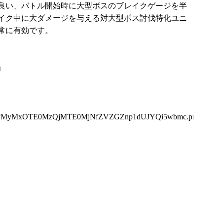
良い、バトル開始時に大型ボスのブレイクゲージを半
イク中に大ダメージを与える対大型ボス討伐特化ユニ
常に有効です。
』
QyMyMxOTE0MzQjMTE0MjNfZVZGZnp1dUJYQi5wbmc.png