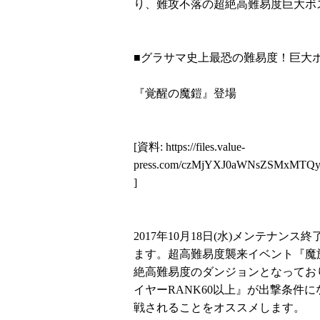
り、難攻不落の超絶高難易度巨大ボ
■グラサマ史上最恐の難易度！巨大
『覚醒の魔鎧』登場
[資料:
https://files.value-
press.com/czMjYXJ0aWNsZSMxMT
]
2017年10月18日(水)メンテナ
ます。超高難易度襲来イベント『魔
絶高難易度のダンジョンとなってお
イヤーRANK60以上』が出撃条件
戦されることをオススメします。