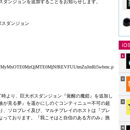
スダンジョンを追加することをお知らせします。
ボスダンジョン
QyMyMxOTE0MzQjMTE0MjNfREVFUUtmZnJmRi5wbmc.png
ンス終了時より、巨大ボスダンジョン『覚醒の魔鎧』を追加し
族が見る夢』を遥かにしのぐコンティニュー不可の超
り、ソロプレイ及び、マルチプレイのホストは『プレ
になっております。『我こそはと自信のある方のみ』挑