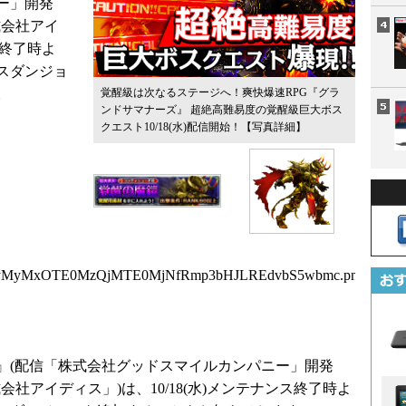
ニー」開発
株式会社アイ
ス終了時よ
スダンジョ
。
覚醒級は次なるステージへ！爽快爆速RPG『グラ
ンドサマナーズ』 超絶高難易度の覚醒級巨大ボス
クエスト10/18(水)配信開始！
【写真詳細】
QyMyMxOTE0MzQjMTE0MjNfRmp3bHJLREdvbS5wbmc.png
(配信「株式会社グッドスマイルカンパニー」開発
株式会社アイディス」)は、10/18(水)メンテナンス終了時よ