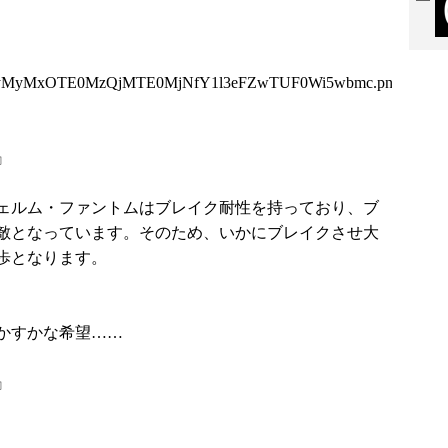
QyMyMxOTE0MzQjMTE0MjNfY1l3eFZwTUF0Wi5wbmc.png
』
ェルム・ファントムはブレイク耐性を持っており、ブ
敵となっています。そのため、いかにブレイクさせ大
歩となります。
かすかな希望……
』