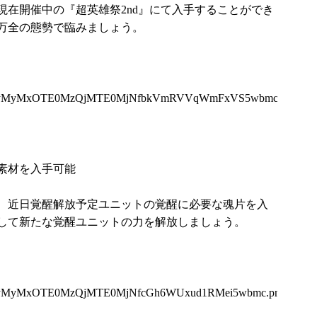
現在開催中の『超英雄祭2nd』にて入手することができ
万全の態勢で臨みましょう。
TQyMyMxOTE0MzQjMTE0MjNfbkVmRVVqWmFxVS5wbmc.png
素材を入手可能
、近日覚醒解放予定ユニットの覚醒に必要な魂片を入
して新たな覚醒ユニットの力を解放しましょう。
QyMyMxOTE0MzQjMTE0MjNfcGh6WUxud1RMei5wbmc.png