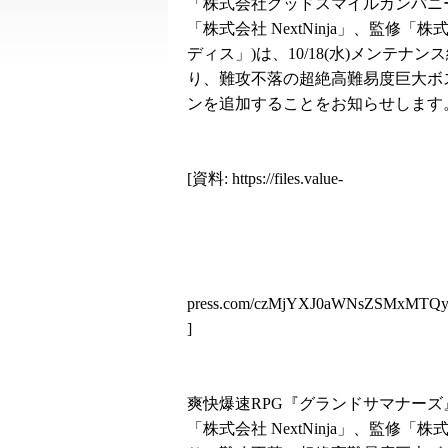
「株式会社グッドスマイルカンパ
「株式会社 NextNinja」、監修「
ディス」)は、10/18(水)メンテナン
り、難攻不落の超絶高難易度巨大ボ
ンを追加することをお知らせします
[資料:
https://files.value-
press.com/czMjYXJ0aWNsZSMxMT
]
爽快爆速RPG『グランドサマナーズ』
「株式会社 NextNinja」、監修「