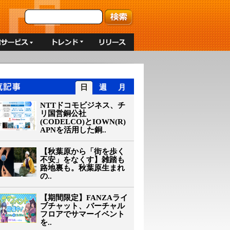
日
週
月
NTTドコモビジネス、チ
リ国営銅公社
(CODELCO)とIOWN(R)
APNを活用した銅..
【秋葉原から「街を歩く
不安」をなくす】雑踏も
路地裏も。秋葉原生まれ
の..
【期間限定】FANZAライ
ブチャット、バーチャル
フロアでサマーイベント
を..