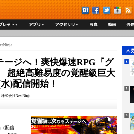
Ninja
テージへ！爽快爆速RPG『グ
』 超絶高難易度の覚醒級巨大
8(水)配信開始！
：
株式会社NextNinja
』(配信