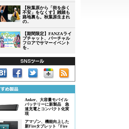
【秋葉原から「街を歩く
不安」をなくす】雑踏も
路地裏も。秋葉原生まれ
の..
【期間限定】FANZAライ
ブチャット、バーチャル
フロアでサマーイベント
を..
Anker、大容量モバイル
バッテリーに新製品 急
速充電とコンパクト化実
現
アマゾン、機能向上した
新Fireタブレット「Fire