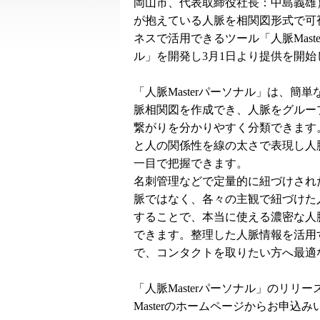
岡山市、代表取締役社長：中島義雄
が抱えている人脈を相関図形式で可
ネスで活用できるツール「人脈Mast
ル」を開発し3月1日より提供を開始
「人脈Masterパーソナル」は、簡
脈相関図を作成でき、人脈をグルー
繋がりを分かりやすく分類できます
と人の関係性を線の太さで表現し人
一目で把握できます。
名刺管理などで定量的に紐づけされ
脈ではなく、各々の主観で紐づけた
することで、本当に使える濃密な人
できます。整理した人脈情報を活用
で、コンタクトを取りたい方へ最適
「人脈Masterパーソナル」のリリ
Masterのホームページからお申込