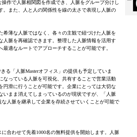
簡単な操作で人脈相関図を作成でき、人脈をグループ分けし
す。また、人と人の関係性を線の太さで表現し人脈の
た希薄な人脈ではなく、各々の主観で紐づけた人脈を
な人脈を再確認できます。整理した人脈情報を活用す
へ最適なルートでアプローチすることが可能です。
きる「人脈Masterオフィス」の提供も予定していま
になっている人脈を可視化、共有することで営業活動
を円滑に行うことが可能です。企業にとっては大切な
ないまま消えてしまっているのが現状ですが、「人脈
に有益な人脈を継承して企業を存続させていくことが可能で
ースに合わせて先着1000名の無料提供を開始します。人脈