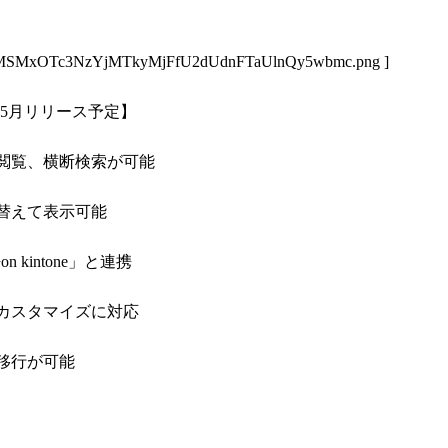
yMSMxOTc3NzYjMTkyMjFfU2dUdnFTaUlnQy5wbmc.png
]
8年5月リリース予定】
閲覧、横断検索が可能
替えて表示可能
kintone」と連携
カスタマイズに対応
移行が可能