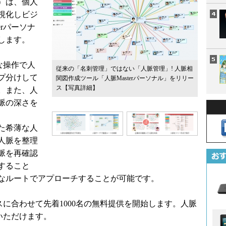
）は、個人
視化しビジ
erパーソナ
します。
単な操作で人
従来の「名刺管理」ではない「人脈管理」! 人脈相
プ分けして
関図作成ツール「人脈Masterパーソナル」をリリー
ス
【写真詳細】
。また、人
脈の深さを
た希薄な人
人脈を整理
脈を再確認
すること
なルートでアプローチすることが可能です。
ースに合わせて先着1000名の無料提供を開始します。人脈
みいただけます。