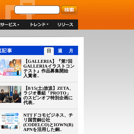
日
週
月
【GALLERIA】『第7回
GALLERIAイラストコン
テスト』作品募集開始
入賞者..
【8/15(土)放送】ZETA、
ラジオ番組「PROTO」
のスピンオフ特別企画に
代表..
NTTドコモビジネス、チ
リ国営銅公社
(CODELCO)とIOWN(R)
APNを活用した銅..