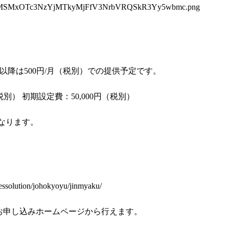
yMSMxOTc3NzYjMTkyMjFfV3NrbVRQSkR3Yy5wbmc.png
 以降は500円/月（税別）での提供予定です。
税別） 初期設定費：50,000円（税別）
なります。
essolution/johokyoyu/jinmyaku/
供のお申し込みホームページから行えます。