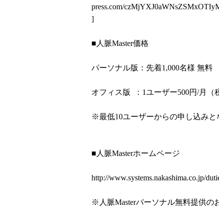
press.com/czMjYXJ0aWNsZSMxOTI
]
■人脈Master価格
パーソナル版：先着1,000名様 無料
オフィス版 ：1ユーザー500円/月（
※最低10ユーザーからの申し込みと
■人脈Masterホームページ
http://www.systems.nakashima.co.jp/duti
※人脈Masterパーソナル無料提