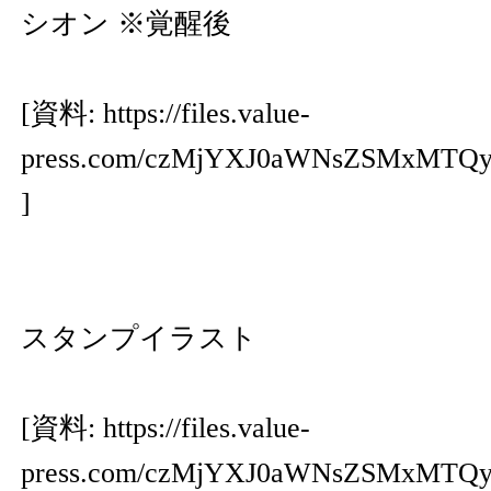
シオン ※覚醒後
[資料:
https://files.value-
press.com/czMjYXJ0aWNsZSMxMTQ
]
スタンプイラスト
[資料:
https://files.value-
press.com/czMjYXJ0aWNsZSMxMTQ