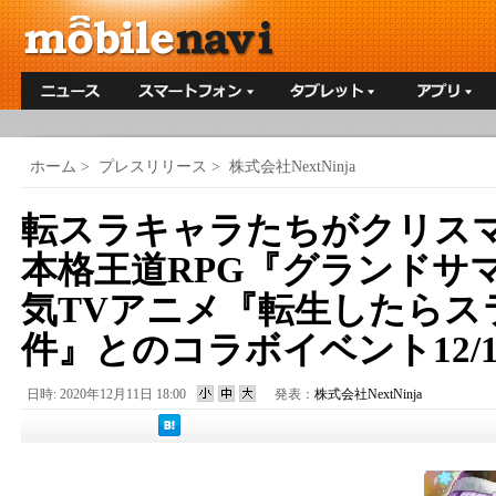
ホーム
>
プレスリリース
>
株式会社NextNinja
転スラキャラたちがクリス
本格王道RPG『グランドサ
気TVアニメ『転生したらス
件』とのコラボイベント12/1
日時: 2020年12月11日 18:00
発表：
株式会社NextNinja