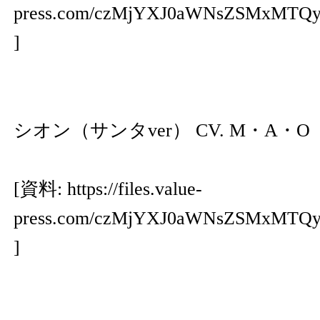
press.com/czMjYXJ0aWNsZSMxMTQ
]
シオン（サンタver） CV. M・A・O
[資料:
https://files.value-
press.com/czMjYXJ0aWNsZSMxMTQ
]