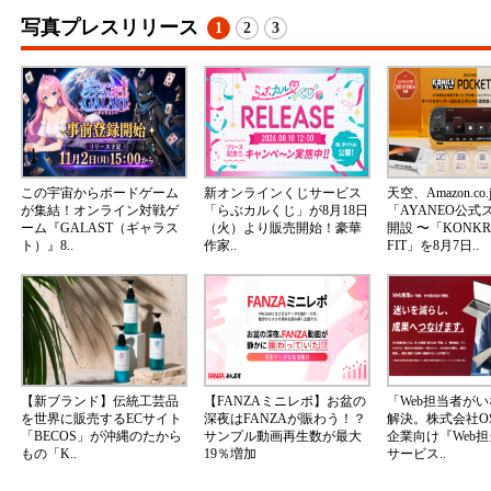
写真プレスリリース
1
2
3
この宇宙からボードゲーム
新オンラインくじサービス
天空、Amazon.co.
が集結！オンライン対戦ゲ
「らぶカルくじ」が8月18日
「AYANEO公式
ーム『GALAST（ギャラス
（火）より販売開始！豪華
開設 〜「KONKR 
ト）』8..
作家..
FIT」を8月7日..
【新ブランド】伝統工芸品
【FANZAミニレポ】お盆の
「Web担当者が
を世界に販売するECサイト
深夜はFANZAが賑わう！？
解決。株式会社OS
「BECOS」が沖縄のたから
サンプル動画再生数が最大
企業向け『Web
もの「K..
19％増加
サービス..