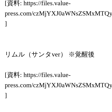
[資料:
https://files.value-
press.com/czMjYXJ0aWNsZSMxMT
]
リムル（サンタver） ※覚醒後
[資料:
https://files.value-
press.com/czMjYXJ0aWNsZSMxMTQ
]