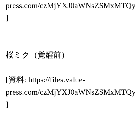
press.com/czMjYXJ0aWNsZSMxMT
]
桜ミク（覚醒前）
[資料:
https://files.value-
press.com/czMjYXJ0aWNsZSMxMTQ
]