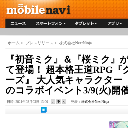
ホーム
>
プレスリリース
>
株式会社NextNinja
『初音ミク』＆『桜ミク』
て登場！ 超本格王道RPG
ーズ』 大人気キャラクター
のコラボイベント3/9(火)開
日時: 2021年03月03日 13:00
発表：
株式会社NextNinja