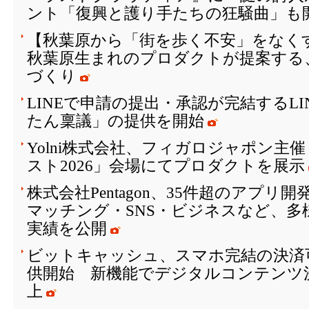
ント「復興と護り手たちの狂騒曲」も開
【秋葉原から「街を歩く不安」をなく
秋葉原生まれのプロダクトが提案する
づくり
LINEで申請の提出・承認が完結するL
たん稟議」の提供を開始
Yolni株式会社、フィガロジャポン主
スト2026」会場にてプロダクトを展示
株式会社Pentagon、35件超のアプリ
マッチング・SNS・ビジネスなど、多
実績を公開
ビットキャッシュ、スマホ完結の決済
供開始 新機能でデジタルコンテンツ
上