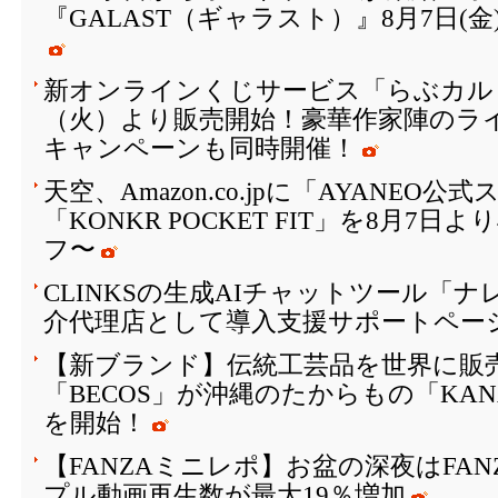
『GALAST（ギャラスト）』8月7日(
新オンラインくじサービス「らぶカルく
（火）より販売開始！豪華作家陣のラ
キャンペーンも同時開催！
天空、Amazon.co.jpに「AYANEO
「KONKR POCKET FIT」を8月7日
フ〜
CLINKSの生成AIチャットツール「
介代理店として導入支援サポートペー
【新ブランド】伝統工芸品を世界に販
「BECOS」が沖縄のたからもの「KAN
を開始！
【FANZAミニレポ】お盆の深夜はFA
プル動画再生数が最大19％増加