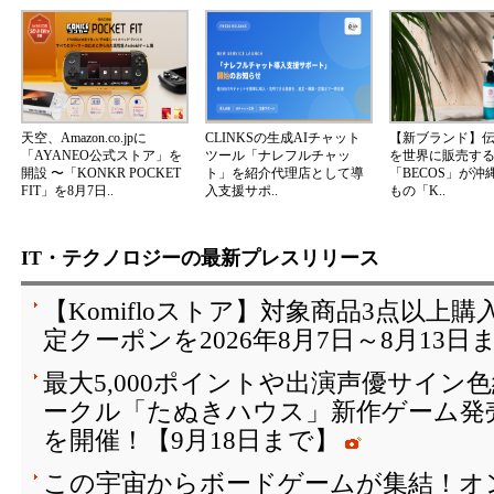
天空、Amazon.co.jpに
CLINKSの生成AIチャット
【新ブランド】
「AYANEO公式ストア」を
ツール「ナレフルチャッ
を世界に販売する
開設 〜「KONKR POCKET
ト」を紹介代理店として導
「BECOS」が沖
FIT」を8月7日..
入支援サポ..
もの「K..
IT・テクノロジーの最新プレスリリース
【Komifloストア】対象商品3点以上購
定クーポンを2026年8月7日～8月13日
最大5,000ポイントや出演声優サイン
ークル「たぬきハウス」新作ゲーム発
を開催！【9月18日まで】
この宇宙からボードゲームが集結！オ