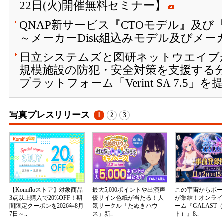
22日(火)開催無料セミナー】
QNAP新サービス『CTOモデル』及び『
～メーカーDisk組込みモデル及びメ
日立システムズと図研ネットウエイブ
規模施設の防犯・安全対策を支援する
プラットフォーム「Verint SA 7.5」を
写真プレスリリース
1
2
3
【Komifloストア】対象商品
最大5,000ポイントや出演声
この宇宙からボ
3点以上購入で20%OFF！期
優サイン色紙が当たる！人
が集結！オンラ
間限定クーポンを2026年8月
気サークル「たぬきハウ
ーム『GALAST
7日～..
ス」新..
ト）』8..