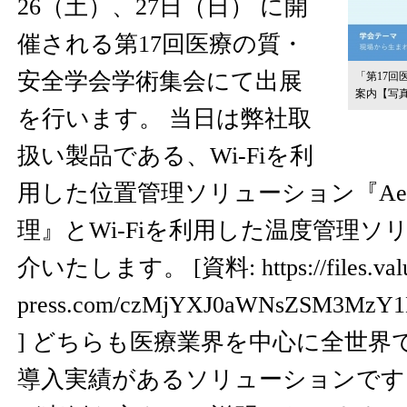
26（土）、27日（日） に開
催される第17回医療の質・
安全学会学術集会にて出展
「第17
案内
【写
を行います。 当日は弊社取
扱い製品である、Wi-Fiを利
用した位置管理ソリューション『AeroS
理』とWi-Fiを利用した温度管理
介いたします。 [資料:
https://files.va
press.com/czMjYXJ0aWNsZSM3M
] どちらも医療業界を中心に全世界で
導入実績があるソリューションです