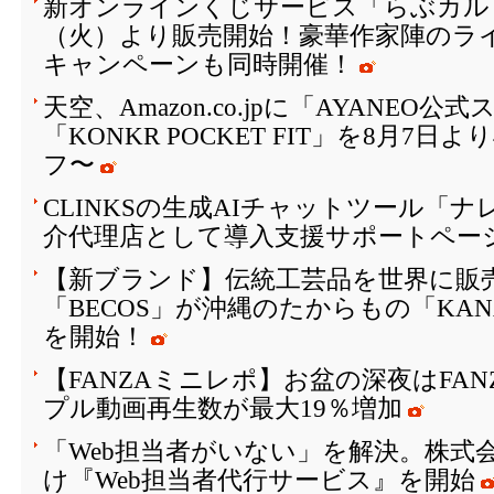
新オンラインくじサービス「らぶカルく
（火）より販売開始！豪華作家陣のラ
キャンペーンも同時開催！
天空、Amazon.co.jpに「AYANEO
「KONKR POCKET FIT」を8月7日
フ〜
CLINKSの生成AIチャットツール「
介代理店として導入支援サポートペー
【新ブランド】伝統工芸品を世界に販
「BECOS」が沖縄のたからもの「KAN
を開始！
【FANZAミニレポ】お盆の深夜はFA
プル動画再生数が最大19％増加
「Web担当者がいない」を解決。株式会
け『Web担当者代行サービス』を開始