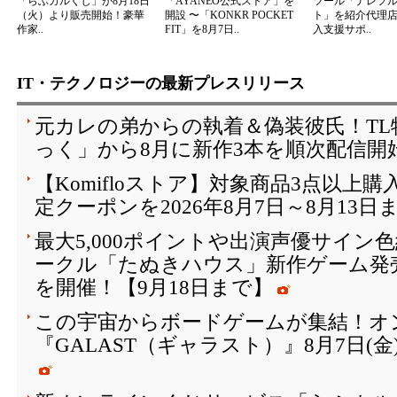
「らぶカルくじ」が8月18日
「AYANEO公式ストア」を
ツール「ナレフ
（火）より販売開始！豪華
開設 〜「KONKR POCKET
ト」を紹介代理
作家..
FIT」を8月7日..
入支援サポ..
IT・テクノロジーの最新プレスリリース
元カレの弟からの執着＆偽装彼氏！T
っく」から8月に新作3本を順次配信開
【Komifloストア】対象商品3点以上購
定クーポンを2026年8月7日～8月13日
最大5,000ポイントや出演声優サイン
ークル「たぬきハウス」新作ゲーム発
を開催！【9月18日まで】
この宇宙からボードゲームが集結！オ
『GALAST（ギャラスト）』8月7日(