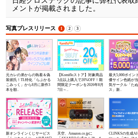
日経クロステックの記事に弊社代表取
メントが掲載されました。
写真プレスリリース
1
2
3
元カレの弟からの執着＆偽
【Komifloストア】対象商品
最大5,000ポイ
装彼氏！TL特化「らぶかる
3点以上購入で20%OFF！期
優サイン色紙が
こみっく」から8月に新作3
間限定クーポンを2026年8月
気サークル「た
本を順..
7日～..
ス」新..
新オンラインくじサービス
天空、Amazon.co.jpに
CLINKSの生成A