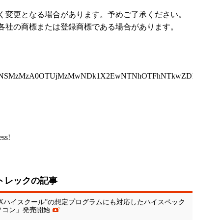
く変更となる場合があります。予めご了承ください。
各社の商標または登録商標である場合があります。
jMzNSMzMzA0OTUjMzMwNDk1X2EwNTNhOTFhNTkwZDhhMGY
ess!
トレックの記事
業“DXハイスクール”の想定プログラムにも対応したハイスペック
パソコン」発売開始