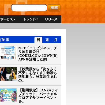
日
週
月
NTTドコモビジネス、チ
リ国営銅公社
(CODELCO)とIOWN(R)
APNを活用した銅..
【秋葉原から「街を歩く
不安」をなくす】雑踏も
路地裏も。秋葉原生まれ
の..
【期間限定】FANZAライ
ブチャット、バーチャル
フロアでサマーイベント
を..