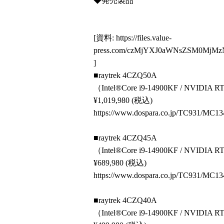
◆発売製品
[資料:
https://files.value-
press.com/czMjYXJ0aWNsZSM0Mj
]
■raytrek 4CZQ50A
（Intel®Core i9-14900KF / NVIDIA
¥1,019,980 (税込)
https://www.dospara.co.jp/TC931/MC13
■raytrek 4CZQ45A
（Intel®Core i9-14900KF / NVIDIA
¥689,980 (税込)
https://www.dospara.co.jp/TC931/MC13
■raytrek 4CZQ40A
（Intel®Core i9-14900KF / NVIDIA