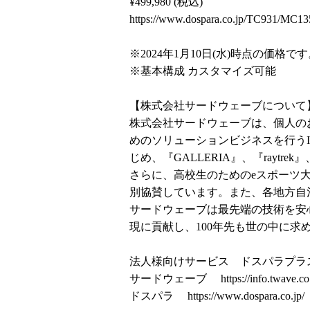
¥499,980 (税込)
https://www.dospara.co.jp/TC931/MC13
※2024年1月10日(水)時点の価格
※基本構成 カスタマイズ可能
【株式会社サードウェーブについて
株式会社サードウェーブは、個人の
めのソリューションビジネスを行う
じめ、『GALLERIA』、『raytr
さらに、高校生のためのeスポーツ大会
別協賛しています。また、各地方自
サードウェーブは最先端の技術を安
現に貢献し、100年先も世の中に求
法人様向けサービス ドスパラプ
サードウェーブ
https://info.twave.co
ドスパラ
https://www.dospara.co.jp/