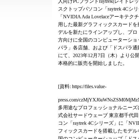
人向けPCブランドraytrek(レイトレ
スクトップパソコン「raytrek 4Cシ
「NVIDIA Ada Lovelaceアーキテ
用した最新グラフィックスカードを
デルを新たにラインアップし、プロ
方向けに全国のコンピューターショ
パラ」各店舗、および「ドスパラ通
にて、2023年12月7日（木）より公
本格的に販売を開始しました。
[資料:
https://files.value-
press.com/czMjYXJ0aWNsZSM0MjM
多用途なプロフェッショナルニーズに応
式会社サードウェーブ 東京都千代
コン「raytrek 4Cシリーズ」に「NV
フィックスカードを搭載したモデル
国のコンピューターショップ「ドス