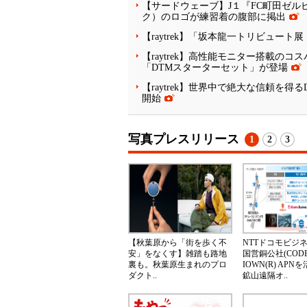
【サードウェーブ】J１『FC町田ゼルビ
ク）のロゴが練習着の腹部に掲出
【raytrek】「坂本龍一トリビュート
【raytrek】高性能モニター搭載のコスパ
「DTMスターターセット」が登場
【raytrek】世界中で絶大な信頼を得るDA
開始
写真プレスリリース
1
2
3
【秋葉原から「街を歩く不
NTTドコモビジ
安」をなくす】雑踏も路地
国営銅公社(CODE
裏も。秋葉原生まれのプロ
IOWN(R) AP
ダクト..
鉱山遠隔オ..