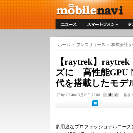
ホーム
>
プレスリリース
>
株式会社サ
【raytrek】ray
ズに 高性能GPU N
代を搭載したモデ
日時: 2024年01月10日 12:00
発表
多用途なプロフェッショナルニーズ