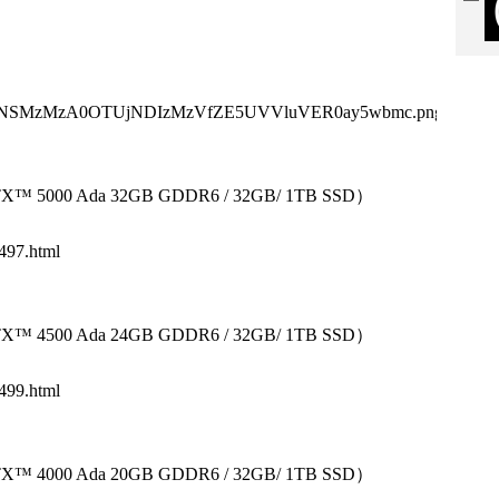
MzNSMzMzA0OTUjNDIzMzVfZE5UVVluVER0ay5wbmc.png
 RTX™ 5000 Ada 32GB GDDR6 / 32GB/ 1TB SSD）
497.html
 RTX™ 4500 Ada 24GB GDDR6 / 32GB/ 1TB SSD）
499.html
 RTX™ 4000 Ada 20GB GDDR6 / 32GB/ 1TB SSD）