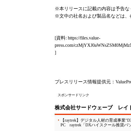
※本リリースに記載の内容は予告な
※文中の社名および製品名などは、
[資料:
https://files.value-
press.com/czMjYXJ0aWNsZSM0M
]
プレスリリース情報提供元：
ValuePr
スポンサードリンク
株式会社サードウェーブ レイ
【raytrek】デジタル人材の育成事
PC raytrek「DXハイスクール推奨