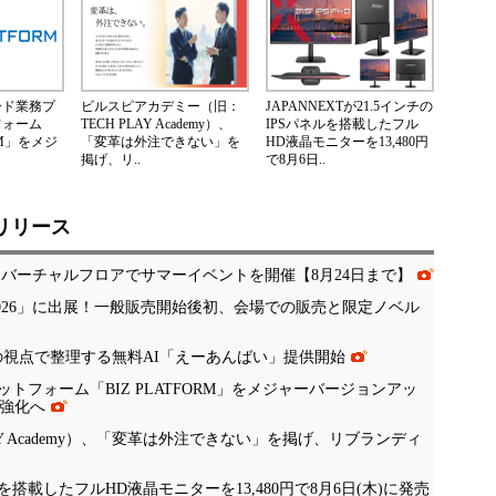
ード業務プ
ビルスピアカデミー（旧：
JAPANNEXTが21.5インチの
フォーム
TECH PLAY Academy）、
IPSパネルを搭載したフル
ORM」をメジ
「変革は外注できない」を
HD液晶モニターを13,480円
掲げ、リ..
で8月6日..
リリース
、バーチャルフロアでサマーイベントを開催【8月24日まで】
 Tokyo 2026」に出展！一般販売開始後初、会場での販売と限定ノベル
の視点で整理する無料AI「えーあんばい」提供開始
フォーム「BIZ PLATFORM」をメジャーバージョンアッ
の強化へ
Y Academy）、「変革は外注できない」を掲げ、リブランディ
ネルを搭載したフルHD液晶モニターを13,480円で8月6日(木)に発売