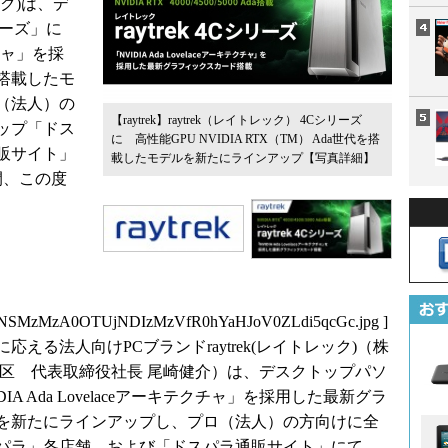
ック)は、デ
リーズ」に
クチャ」を採
搭載したモ
（法人）の
【raytrek】raytrek（レイトレック） 4Cシリーズ
ップ「ドス
に 高性能GPU NVIDIA RTX（TM） Ada世代を搭
販サイト」
載したモデルを新たにラインアップ
【写真詳細】
開、この度
zNSMzMzA0OTUjNDIzMzVfR0hYaHJoV0ZLdi5qcGc.jpg
]
える法人向けPCブランドraytrek(レイトレック)（株
田区 代表取締役社長 尾崎健介）は、デスクトップパソ
IDIA Ada Lovelaceアーキテクチャ」を採用した最新グラ
を新たにラインアップし、プロ（法人）の方向けに全
パラ」各店舗、および「ドスパラ通販サイト」にて、