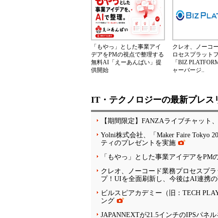
「もやっ」とした事業アイ
クレオ、ノーコ
デアをPMの視点で整理する
ロセスプラット
無料AI「えーあんばい」提
「BIZ PLATF
供開始
ャーバージ..
IT・テクノロジーの最新プレス
【期間限定】FANZAライブチャット
Yolni株式会社、「Maker Faire
ティのプレゼントを実施
「もやっ」とした事業アイデアをPM
クレオ、ノーコード業務プロセスプラット
プ！UIを全面刷新し、今後はAI連携
ビルスピアカデミー（旧：TECH PLA
ング
JAPANNEXTが21.5インチのIPSパ