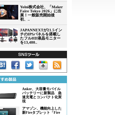
Yolni株式会社、「Maker
Faire Tokyo 2026」に出
展！一般販売開始後
初、..
JAPANNEXTが21.5イン
チのIPSパネルを搭載し
たフルHD液晶モニター
を13,480..
Anker、大容量モバイル
バッテリーに新製品 急
速充電とコンパクト化実
現
アマゾン、機能向上した
新Fireタブレット「Fire