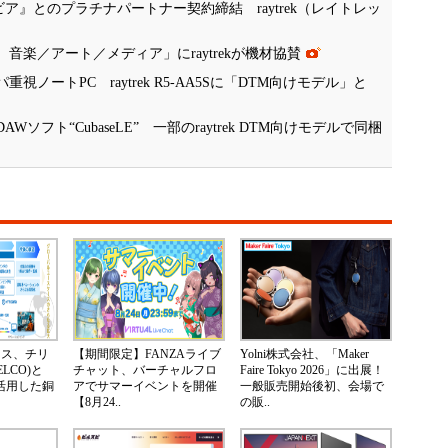
ア』とのプラチナパートナー契約締結 raytrek（レイトレッ
展 音楽／アート／メディア」にraytrekが機材協賛
重視ノートPC raytrek R5-AA5Sに「DTM向けモデル」と
Wソフト“CubaseLE” 一部のraytrek DTM向けモデルで同梱
ネス、チリ
【期間限定】FANZAライブ
Yolni株式会社、「Maker
LCO)と
チャット、バーチャルフロ
Faire Tokyo 2026」に出展！
Nを活用した銅
アでサマーイベントを開催
一般販売開始後初、会場で
【8月24..
の販..