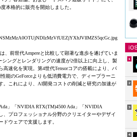
この度本格的に販売を開始しました。
zNSMzMzA0OTUjNDIzMzVfUEZjYXhJVllMZS5qcGc.jpg
キテクチャは、前世代Ampereと比較して顕著な進歩を遂げていま
ーシングとレンダリングの速度が2倍以上に向上し、製
高速化を実現。第4世代Tensorコアの搭載により、パ
性能のGeForceよりも低消費電力で、ディープラーニ
す。これにより、AI開発コストの削減と研究の加速が
da」「NVIDIA RTX(TM)4500 Ada」「NVIDIA
ぞれ搭載し、プロフェッショナル分野のクリエイターやデザイ
ードウェアで支援します。