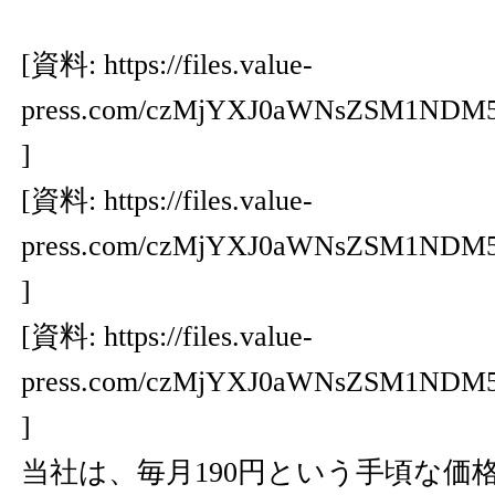
[資料:
https://files.value-
press.com/czMjYXJ0aWNsZSM1ND
]
[資料:
https://files.value-
press.com/czMjYXJ0aWNsZSM1ND
]
[資料:
https://files.value-
press.com/czMjYXJ0aWNsZSM1NDM
]
当社は、毎月190円という手頃な価