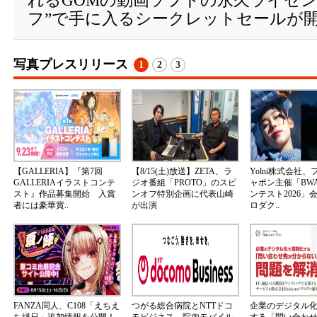
れるGOMの動画ソフトの永久ライセン
フ”で手に入るシークレットセールが
写真プレスリリース
1
2
3
【GALLERIA】『第7回
【8/15(土)放送】ZETA、ラ
Yolni株式会社
GALLERIAイラストコンテ
ジオ番組「PROTO」のスピ
ャポン主催「BW
スト』作品募集開始 入賞
ンオフ特別企画に代表山崎
ンテスト2026」
者には豪華賞..
が出演
ロダク..
FANZA同人、C108「えちえ
つがる総合病院とNTTドコ
企業のデジタル