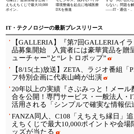
ち縁日」追加情報を公開！
モビジネス、院内モバイル
する「問い合わ
えちえちくじで最大10,000
環境整備を起点に地域医療
らない」問題を
ポイン..
DXを推進
――IT・通信・..
IT・テクノロジーの最新プレスリリース
【GALLERIA】『第7回GALLERI
品募集開始 入賞者には豪華賞品を贈
ューチャー”と“レトロポップ”
【8/15(土)放送】ZETA、ラジオ番組「
フ特別企画に代表山崎が出演
20年以上の実績『さぶみっと！メール
合を公開！専門サービス・一般法人・I
活用される「シンプルで確実な情報伝
FANZA同人、C108「えちえち縁日
えちくじで最大10,000ポイントや会
ッズが当たる