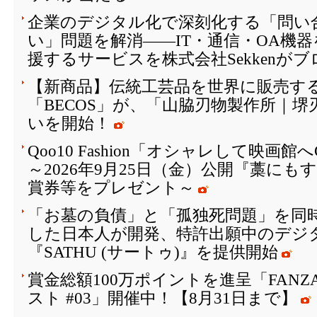
企業のデジタル化で深刻化する「問い
い」問題を解消――IT・通信・OA機
援するサービスを株式会社Sekkenが
【新商品】伝統工芸品を世界に販売する
「BECOS」が、「山脇刃物製作所｜
いを開始！
Qoo10 Fashion「オシャレして映画
～2026年9月25日（金）公開『藁に
賞券等をプレゼント～
「お墓の負債」と「孤独死問題」を同
した日本人が開発、特許出願中のデジ
『SATHU (サートゥ)』を提供開始
賞金総額100万ポイントを進呈「FAN
スト #03」開催中！【8月31日まで】