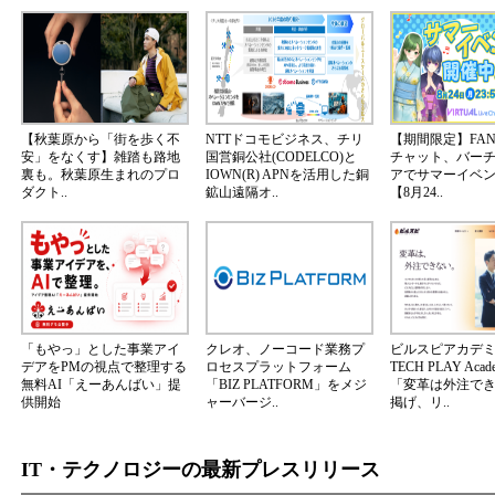
【秋葉原から「街を歩く不
NTTドコモビジネス、チリ
【期間限定】FA
安」をなくす】雑踏も路地
国営銅公社(CODELCO)と
チャット、バー
裏も。秋葉原生まれのプロ
IOWN(R) APNを活用した銅
アでサマーイベ
ダクト..
鉱山遠隔オ..
【8月24..
「もやっ」とした事業アイ
クレオ、ノーコード業務プ
ビルスピアカデ
デアをPMの視点で整理する
ロセスプラットフォーム
TECH PLAY Aca
無料AI「えーあんばい」提
「BIZ PLATFORM」をメジ
「変革は外注で
供開始
ャーバージ..
掲げ、リ..
IT・テクノロジーの最新プレスリリース