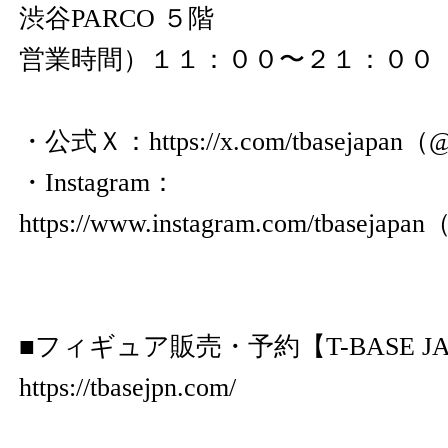
渋谷PARCO ５階
営業時間）１１：００〜２１：００
・公式Ｘ：
https://x.com/tbasejapan
（@t
・Instagram：
https://www.instagram.com/tbasejapan
（
■フィギュア販売・予約【T-BASE JA
https://tbasejpn.com/