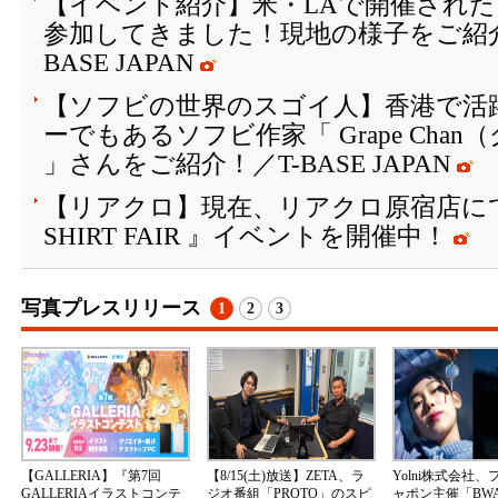
【イベント紹介】米・LAで開催された『 Col
参加してきました！現地の様子をご紹介
BASE JAPAN
【ソフビの世界のスゴイ人】香港で活
ーでもあるソフビ作家「 Grape Cha
」さんをご紹介！／T-BASE JAPAN
【リアクロ】現在、リアクロ原宿店にて『 V
SHIRT FAIR 』イベントを開催中！
写真プレスリリース
1
2
3
【GALLERIA】『第7回
【8/15(土)放送】ZETA、ラ
Yolni株式会社
GALLERIAイラストコンテ
ジオ番組「PROTO」のスピ
ャポン主催「BW