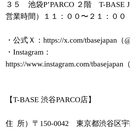
３５ 池袋P’PARCO ２階 T-BASE J
営業時間）１１：００〜２１：００
・公式Ｘ：
https://x.com/tbasejapan
（@t
・Instagram：
https://www.instagram.com/tbasejapan
（
【T-BASE 渋谷PARCO店】
住 所）〒150-0042 東京都渋