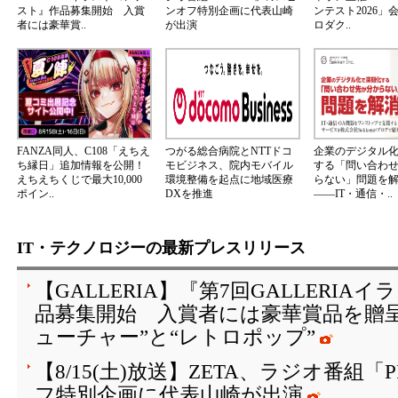
スト』作品募集開始 入賞
ンオフ特別企画に代表山崎
ンテスト2026」
者には豪華賞..
が出演
ロダク..
FANZA同人、C108「えちえ
つがる総合病院とNTTドコ
企業のデジタル
ち縁日」追加情報を公開！
モビジネス、院内モバイル
する「問い合わ
えちえちくじで最大10,000
環境整備を起点に地域医療
らない」問題を
ポイン..
DXを推進
――IT・通信・..
IT・テクノロジーの最新プレスリリース
【GALLERIA】『第7回GALLERI
品募集開始 入賞者には豪華賞品を贈
ューチャー”と“レトロポップ”
【8/15(土)放送】ZETA、ラジオ番組「
フ特別企画に代表山崎が出演