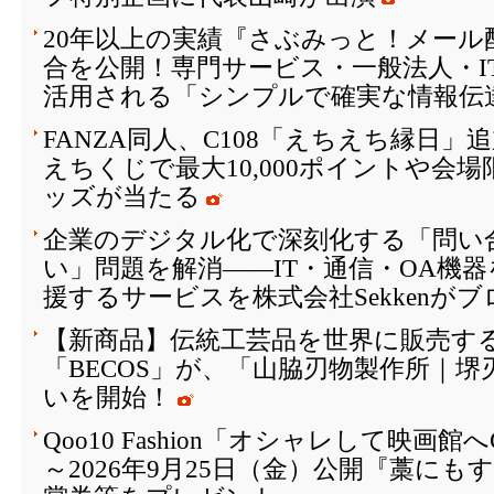
20年以上の実績『さぶみっと！メール
合を公開！専門サービス・一般法人・I
活用される「シンプルで確実な情報伝
FANZA同人、C108「えちえち縁日
えちくじで最大10,000ポイントや会
ッズが当たる
企業のデジタル化で深刻化する「問い
い」問題を解消――IT・通信・OA機
援するサービスを株式会社Sekkenが
【新商品】伝統工芸品を世界に販売する
「BECOS」が、「山脇刃物製作所｜
いを開始！
Qoo10 Fashion「オシャレして映画
～2026年9月25日（金）公開『藁に