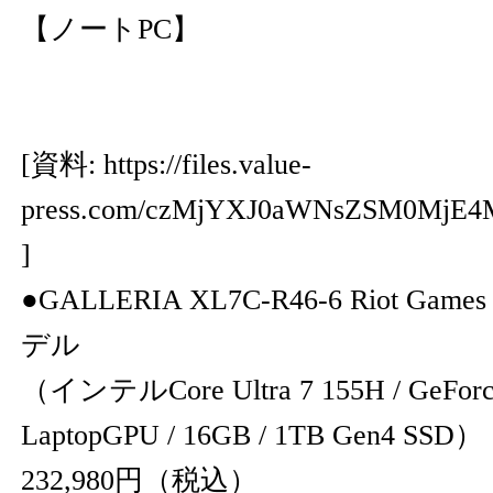
【ノートPC】
[資料:
https://files.value-
press.com/czMjYXJ0aWNsZSM0MjE
]
●GALLERIA XL7C-R46-6 Riot Game
デル
（インテルCore Ultra 7 155H / GeForc
LaptopGPU / 16GB / 1TB Gen4 SSD）
232,980円（税込）