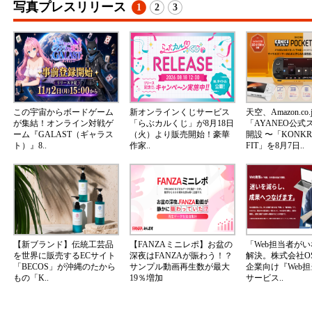
写真プレスリリース
1
2
3
この宇宙からボードゲーム
新オンラインくじサービス
天空、Amazon.co.
が集結！オンライン対戦ゲ
「らぶカルくじ」が8月18日
「AYANEO公式
ーム『GALAST（ギャラス
（火）より販売開始！豪華
開設 〜「KONKR 
ト）』8..
作家..
FIT」を8月7日..
【新ブランド】伝統工芸品
【FANZAミニレポ】お盆の
「Web担当者が
を世界に販売するECサイト
深夜はFANZAが賑わう！？
解決。株式会社OS
「BECOS」が沖縄のたから
サンプル動画再生数が最大
企業向け『Web
もの「K..
19％増加
サービス..