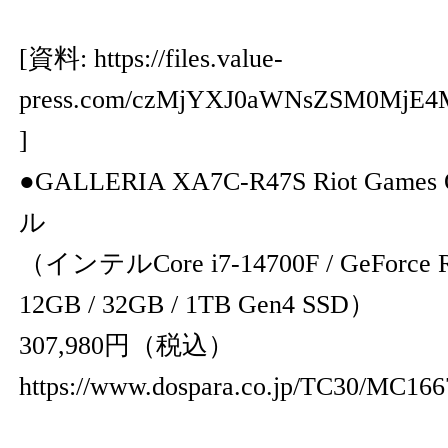
[資料:
https://files.value-
press.com/czMjYXJ0aWNsZSM0MjE4
]
●GALLERIA XA7C-R47S Riot Gam
ル
（インテルCore i7-14700F / GeForce 
12GB / 32GB / 1TB Gen4 SSD）
307,980円（税込）
https://www.dospara.co.jp/TC30/MC166