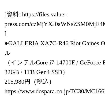
[資料:
https://files.value-
press.com/czMjYXJ0aWNsZSM0MjE
]
●GALLERIA XA7C-R46 Riot Game
ル
（インテルCore i7-14700F / GeForce R
32GB / 1TB Gen4 SSD）
205,980円（税込）
https://www.dospara.co.jp/TC30/MC166