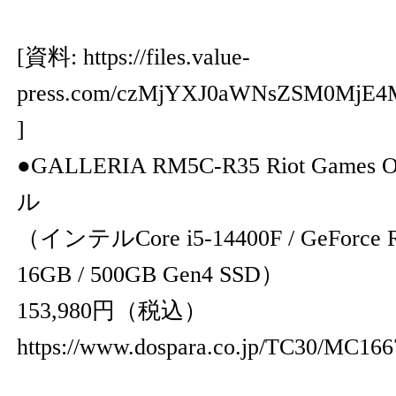
[資料:
https://files.value-
press.com/czMjYXJ0aWNsZSM0MjE4
]
●GALLERIA RM5C-R35 Riot Game
ル
（インテルCore i5-14400F / GeForce R
16GB / 500GB Gen4 SSD）
153,980円（税込）
https://www.dospara.co.jp/TC30/MC166