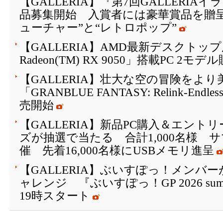
【GALLERIA】『第7回GALLERI
品募集開始 入賞者には豪華賞品を贈
ューチャー”と“レトロポップ”
【GALLERIA】AMD最新デスクトップ
Radeon(TM) RX 9050」搭載PC 2モ
【GALLERIA】壮大な空の冒険を
「GRANBLUE FANTASY: Relink-Endle
売開始
【GALLERIA】新品PC購入＆エン
ズが抽選で当たる 合計1,000名様 
催 先着16,000名様にUSBメモリ進呈
【GALLERIA】ぶいすぽっ！メンバーがFor
ャレンジ 『ぶいすぽっ！GP 2026 su
19時スタート