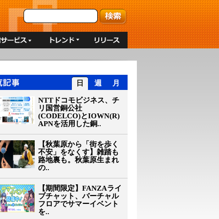
日
週
月
NTTドコモビジネス、チ
リ国営銅公社
(CODELCO)とIOWN(R)
APNを活用した銅..
【秋葉原から「街を歩く
不安」をなくす】雑踏も
路地裏も。秋葉原生まれ
の..
【期間限定】FANZAライ
ブチャット、バーチャル
フロアでサマーイベント
を..