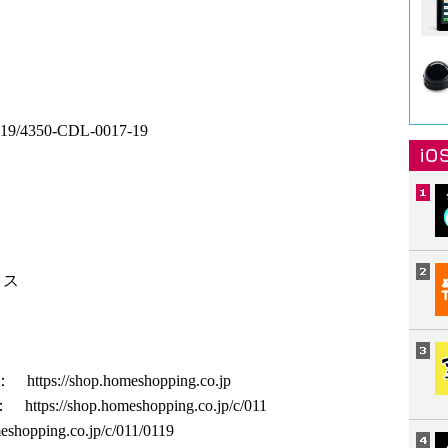
/0119/4350-CDL-0017-19
クス
 ：
https://shop.homeshopping.co.jp
 ：
https://shop.homeshopping.co.jp/c/011
meshopping.co.jp/c/011/0119