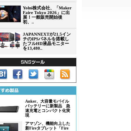
Yolni株式会社、「Maker
Faire Tokyo 2026」に出
展！一般販売開始後
初、..
JAPANNEXTが21.5イン
チのIPSパネルを搭載し
たフルHD液晶モニター
を13,480..
Anker、大容量モバイル
バッテリーに新製品 急
速充電とコンパクト化実
現
アマゾン、機能向上した
新Fireタブレット「Fire