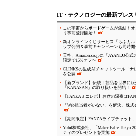
IT・テクノロジーの最新プレス
この宇宙からボードゲームが集結！オン
り事前登録開始！
新オンラインくじサービス「らぶカル
ップ公開＆事前キャンペーンも同時開
天空、Amazon.co.jpに「AYANEO
限定で15%オフ〜
CLINKSの生成AIチャットツール
を公開
【新ブランド】伝統工芸品を世界に販売
「KANASAN」の取り扱いを開始！
【FANZAミニレポ】お盆の深夜はFA
「Web担当者がいない」を解決。株式
【期間限定】FANZAライブチャット
Yolni株式会社、「Maker Faire
ティのプレゼントを実施