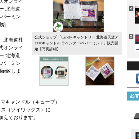
式オンライ
ー 北海道
ペパーミン
開始
公式ショップ 「Candly キャンドリー 北海道天然ア
：北海道札
ロマキャンドル ラベンダー/ペパーミント」販売開
式オンライ
始
【写真詳細】
ー 北海道
ペパーミン
開始致しま
然アロマキャンドル（キューブ）
クス（ソイワックス）に
加えております。