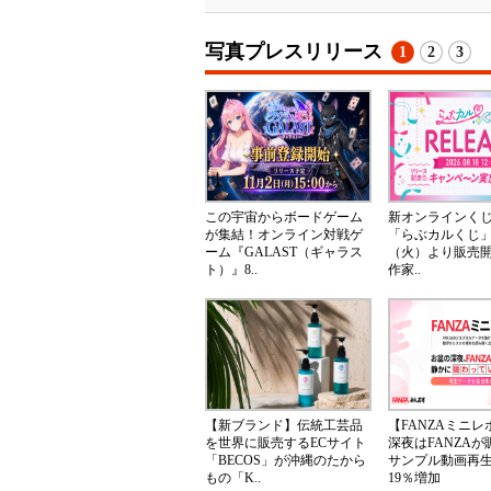
写真プレスリリース
1
2
3
この宇宙からボードゲーム
新オンラインく
が集結！オンライン対戦ゲ
「らぶカルくじ」
ーム『GALAST（ギャラス
（火）より販売
ト）』8..
作家..
【新ブランド】伝統工芸品
【FANZAミニ
を世界に販売するECサイト
深夜はFANZA
「BECOS」が沖縄のたから
サンプル動画再
もの「K..
19％増加