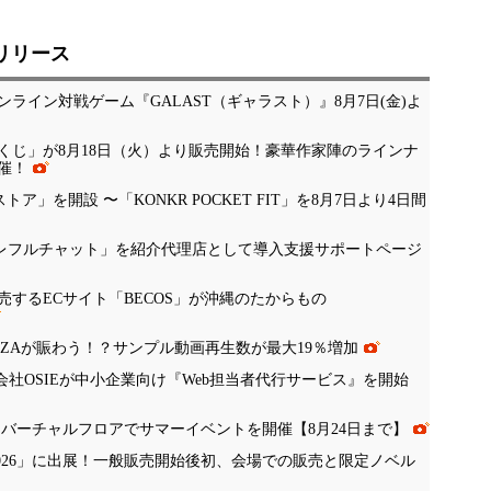
リリース
ライン対戦ゲーム『GALAST（ギャラスト）』8月7日(金)よ
くじ」が8月18日（火）より販売開始！豪華作家陣のラインナ
催！
公式ストア」を開設 〜「KONKR POCKET FIT」を8月7日より4日間
「ナレフルチャット」を紹介代理店として導入支援サポートページ
するECサイト「BECOS」が沖縄のたからもの
NZAが賑わう！？サンプル動画再生数が最大19％増加
会社OSIEが中小企業向け『Web担当者代行サービス』を開始
、バーチャルフロアでサマーイベントを開催【8月24日まで】
 Tokyo 2026」に出展！一般販売開始後初、会場での販売と限定ノベル