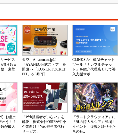
じサービス
天空、Amazon.co.jpに
CLINKSの生成AIチャット
が8月18日
「AYANEO公式ストア」を
ツール「ナレフルチャッ
開始！豪華
開設 〜「KONKR POCKET
ト」を紹介代理店として導
FIT」を8月7日..
入支援サポ..
レポ】お盆の
「Web担当者がいない」を
『ラストクラウディア』に
が賑わう！？
解決。株式会社OSIEが中小
「謎の詩人ルシア」登場！
生数が最大
企業向け『Web担当者代行
イベント「復興と護り手た
サービス..
ちの狂..