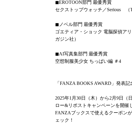
◼︎EROTOON部門 最優秀賞
セクストップウォッチ／Serious （TO
◼︎ノベル部門 最優秀賞
ゴエティア・ショック 電脳探偵ア
ガジン社）
◼︎AI写真集部門 最優秀賞
空想制服美少女 ちっぱい編 ＃4
「FANZA BOOKS AWARD」
2025年1月30日（木）から2月9日（
ロー&リポストキャンペーンを開催
FANZAブックスで使えるクーポン
ェック！