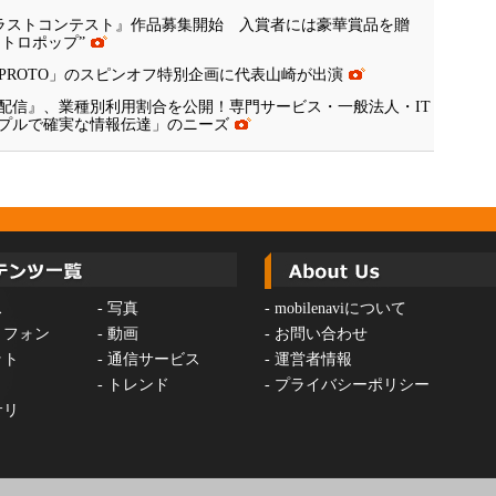
RIAイラストコンテスト』作品募集開始 入賞者には豪華賞品を贈
レトロポップ”
組「PROTO」のスピンオフ特別企画に代表山崎が出演
ル配信』、業種別利用割合を公開！専門サービス・一般法人・IT
プルで確実な情報伝達」のニーズ
ス
-
写真
-
mobilenaviについて
トフォン
-
動画
-
お問い合わせ
ット
-
通信サービス
-
運営者情報
-
トレンド
-
プライバシーポリシー
サリ