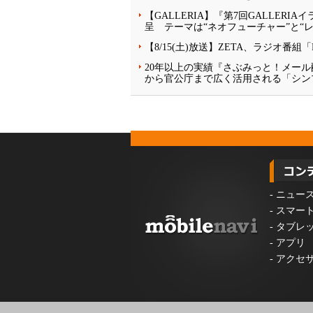
【GALLERIA】『第7回GALLE
呈 テーマは“ネオフューチャー”と“
【8/15(土)放送】ZETA、ラジオ番
20年以上の実績『さぶみっと！メー
から官公庁まで広く活用される「シン
-
ニュー
-
スマー
-
タブレ
-
アプリ
-
アクセ