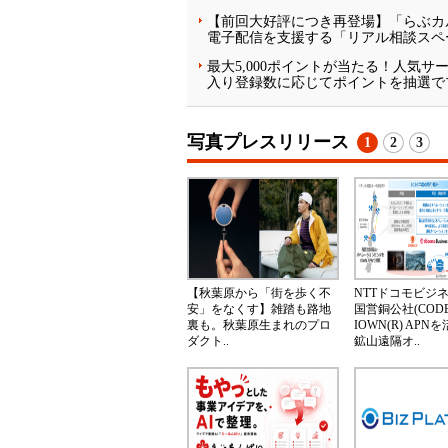
【前回大好評につき再登場】「らぶカル」
電子配信を支援する「リアル相談スペ
最大5,000ポイントが当たる！人気
入り登録数に応じてポイントを抽選でプ
写真プレスリリース
1
2
3
【秋葉原から「街を歩く不
NTTドコモビジ
安」をなくす】雑踏も路地
国営銅公社(CODE
裏も。秋葉原生まれのプロ
IOWN(R) AP
ダクト..
鉱山遠隔オ..