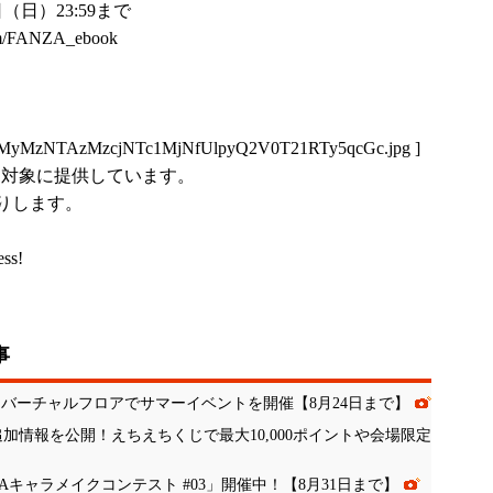
（日）23:59まで
com/FANZA_ebook
MyMzNTAzMzcjNTc1MjNfUlpyQ2V0T21RTy5qcGc.jpg
]
上を対象に提供しています。
りします。
ess!
事
、バーチャルフロアでサマーイベントを開催【8月24日まで】
」追加情報を公開！えちえちくじで最大10,000ポイントや会場限定
ZAキャラメイクコンテスト #03」開催中！【8月31日まで】