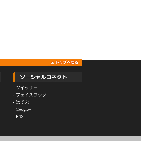
-
ツイッター
-
フェイスブック
-
はてぶ
-
Google+
-
RSS