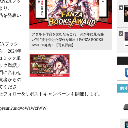
ANZAブッ
 より、
作品を発表い
アダルト作品を読むならこれ！2024年に最も熱
い”性”援を受けた傑作を選出！FANZA BOOKS
NZAブック
AWARD発表！
【写真詳細】
、2024年
コミック単
ック単話／
門に合わせ
賞者からの
てくださ
たフォロー&リポストキャンペーンも開催します。
/api/surl?urid=oWaWziWW