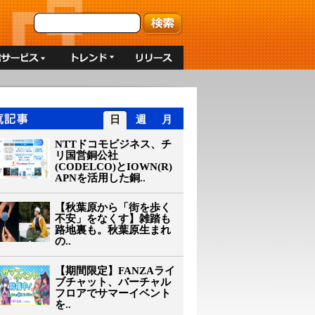
日
週
月
NTTドコモビジネス、チ
リ国営銅公社
(CODELCO)とIOWN(R)
APNを活用した銅..
【秋葉原から「街を歩く
不安」をなくす】雑踏も
路地裏も。秋葉原生まれ
の..
【期間限定】FANZAライ
ブチャット、バーチャル
フロアでサマーイベント
を..