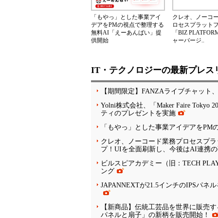
「もやっ」とした事業アイ
クレオ、ノーコ
デアをPMの視点で整理する
ロセスプラット
無料AI「えーあんばい」提
「BIZ PLATF
供開始
ャーバージ..
IT・テクノロジーの最新プレス
【期間限定】FANZAライブチャット
Yolni株式会社、「Maker Faire
ティのプレゼントを実施
「もやっ」とした事業アイデアをPM
クレオ、ノーコード業務プロセスプラット
プ！UIを全面刷新し、今後はAI連携
ビルスピアカデミー（旧：TECH PLA
ング
JAPANNEXTが21.5インチのIPSパ
【新商品】伝統工芸品を世界に販売する
パネルと扇子」の新柄を販売開始！