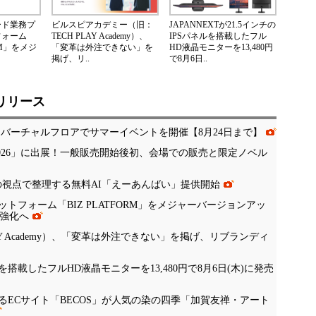
ード業務プ
ビルスピアカデミー（旧：
JAPANNEXTが21.5インチの
フォーム
TECH PLAY Academy）、
IPSパネルを搭載したフル
ORM」をメジ
「変革は外注できない」を
HD液晶モニターを13,480円
掲げ、リ..
で8月6日..
リリース
、バーチャルフロアでサマーイベントを開催【8月24日まで】
 Tokyo 2026」に出展！一般販売開始後初、会場での販売と限定ノベル
の視点で整理する無料AI「えーあんばい」提供開始
フォーム「BIZ PLATFORM」をメジャーバージョンアッ
の強化へ
Y Academy）、「変革は外注できない」を掲げ、リブランディ
ネルを搭載したフルHD液晶モニターを13,480円で8月6日(木)に発売
ECサイト「BECOS」が人気の染の四季「加賀友禅・アート