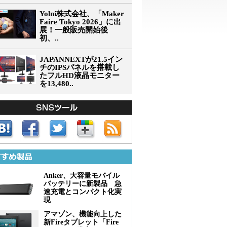
Yolni株式会社、「Maker
Faire Tokyo 2026」に出
展！一般販売開始後
初、..
JAPANNEXTが21.5イン
チのIPSパネルを搭載し
たフルHD液晶モニター
を13,480..
Anker、大容量モバイル
バッテリーに新製品 急
速充電とコンパクト化実
現
アマゾン、機能向上した
新Fireタブレット「Fire