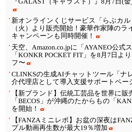
『GALAST（ギャラスト）』8月7日(
新オンラインくじサービス「らぶカルく
（火）より販売開始！豪華作家陣のラ
キャンペーンも同時開催！
天空、Amazon.co.jpに「AYANEO
「KONKR POCKET FIT」を8月7日
フ〜
CLINKSの生成AIチャットツール「
介代理店として導入支援サポートペー
【新ブランド】伝統工芸品を世界に販
「BECOS」が沖縄のたからもの「KAN
を開始！
【FANZAミニレポ】お盆の深夜はFA
プル動画再生数が最大19％増加