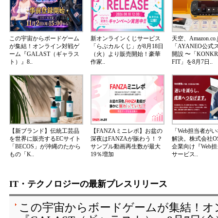
この宇宙からボードゲーム
新オンラインくじサービス
天空、Amazon.co.
が集結！オンライン対戦ゲ
「らぶカルくじ」が8月18日
「AYANEO公式
ーム『GALAST（ギャラス
（火）より販売開始！豪華
開設 〜「KONKR 
ト）』8..
作家..
FIT」を8月7日..
【新ブランド】伝統工芸品
【FANZAミニレポ】お盆の
「Web担当者が
を世界に販売するECサイト
深夜はFANZAが賑わう！？
解決。株式会社OS
「BECOS」が沖縄のたから
サンプル動画再生数が最大
企業向け『Web
もの「K..
19％増加
サービス..
IT・テクノロジーの最新プレスリリース
この宇宙からボードゲームが集結！オ