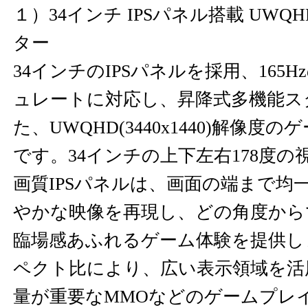
１）34インチ IPSパネル搭載 UW
ター
34インチのIPSパネルを採用、165
ュレートに対応し、昇降式多機能ス
た、UWQHD(3440x1440)解像
です。34インチの上下左右178度
画質IPSパネルは、画面の端まで均
やかな映像を再現し、どの角度から
臨場感あふれるゲーム体験を提供しま
ペクト比により、広い表示領域を活用
量が重要なMMOなどのゲームプレ