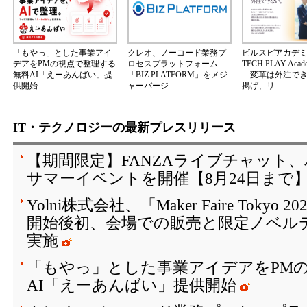
「もやっ」とした事業アイ
クレオ、ノーコード業務プ
ビルスピアカデ
デアをPMの視点で整理する
ロセスプラットフォーム
TECH PLAY Aca
無料AI「えーあんばい」提
「BIZ PLATFORM」をメジ
「変革は外注で
供開始
ャーバージ..
掲げ、リ..
IT・テクノロジーの最新プレスリリース
【期間限定】FANZAライブチャット
サマーイベントを開催【8月24日まで
Yolni株式会社、「Maker Faire Toky
開始後初、会場での販売と限定ノベル
実施
「もやっ」とした事業アイデアをPM
AI「えーあんばい」提供開始