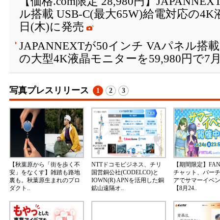
【価格.com限定 28,980円】JAPANNE
ル搭載 USB-C(最大65W)給電対応の4
日(木)に発売
JAPANNEXTが50インチ VAパネル搭
の大型4K液晶モニターを59,980円で7月
写真プレスリリース
1
2
3
【秋葉原から「街を歩く不
NTTドコモビジネス、チリ
【期間限定】FA
安」をなくす】雑踏も路地
国営銅公社(CODELCO)と
チャット、バー
裏も。秋葉原生まれのプロ
IOWN(R) APNを活用した銅
アでサマーイベ
ダクト..
鉱山遠隔オ..
【8月24..