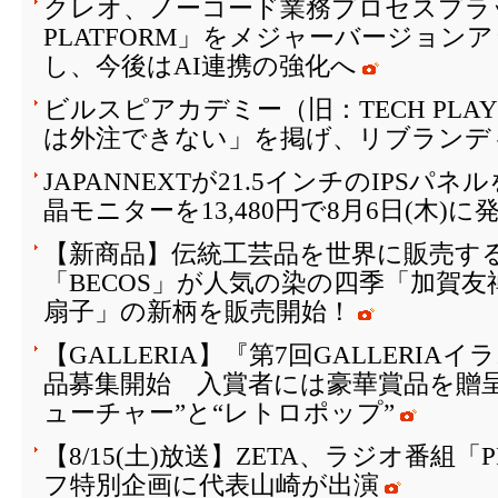
クレオ、ノーコード業務プロセスプラッ
PLATFORM」をメジャーバージョン
し、今後はAI連携の強化へ
ビルスピアカデミー（旧：TECH PLAY 
は外注できない」を掲げ、リブランデ
JAPANNEXTが21.5インチのIPSパ
晶モニターを13,480円で8月6日(木)に
【新商品】伝統工芸品を世界に販売する
「BECOS」が人気の染の四季「加賀
扇子」の新柄を販売開始！
【GALLERIA】『第7回GALLERI
品募集開始 入賞者には豪華賞品を贈
ューチャー”と“レトロポップ”
【8/15(土)放送】ZETA、ラジオ番組「
フ特別企画に代表山崎が出演