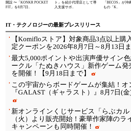
開設 〜「KONKR POCKET
ト」を紹介代理店として導
「BECOS」が沖
FIT」を8月7日..
入支援サポ..
もの「K..
IT・テクノロジーの最新プレスリリース
【Komifloストア】対象商品3点以上購
定クーポンを2026年8月7日～8月13日
最大5,000ポイントや出演声優サイン
ークル「たぬきハウス」新作ゲーム発
を開催！【9月18日まで】
この宇宙からボードゲームが集結！オ
『GALAST（ギャラスト）』8月7日(
新オンラインくじサービス「らぶカルく
（火）より販売開始！豪華作家陣のラ
キャンペーンも同時開催！