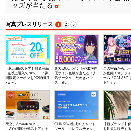
ッズが当たる
写真プレスリリース
1
2
3
【Komifloストア】対象商品
最大5,000ポイントや出演声
この宇宙からボ
3点以上購入で20%OFF！期
優サイン色紙が当たる！人
が集結！オンラ
間限定クーポンを2026年8月
気サークル「たぬきハウ
ーム『GALAST
7日～..
ス」新..
ト）』8..
天空、Amazon.co.jpに
CLINKSの生成AIチャット
【新ブランド】
「AYANEO公式ストア」を
ツール「ナレフルチャッ
を世界に販売する