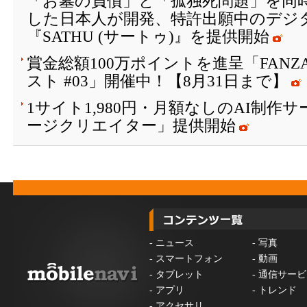
「お墓の負債」と「孤独死問題」を同
した日本人が開発、特許出願中のデジ
『SATHU (サートゥ)』を提供開始
賞金総額100万ポイントを進呈「FAN
スト #03」開催中！【8月31日まで】
1サイト1,980円・月額なしのAI制作
ージクリエイター」提供開始
-
ニュース
-
写真
-
スマートフォン
-
動画
-
タブレット
-
通信サービ
-
アプリ
-
トレンド
-
アクセサリ