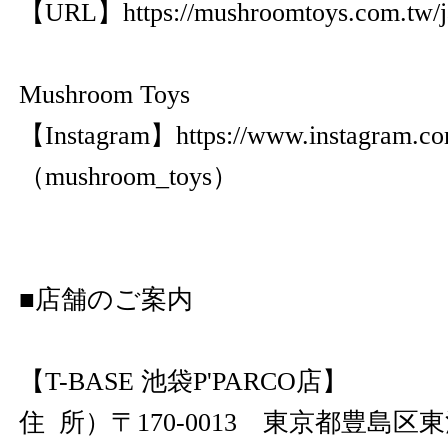
【URL】
https://mushroomtoys.com.tw/j
Mushroom Toys
【Instagram】
https://www.instagram.c
（mushroom_toys）
■店舗のご案内
【T-BASE 池袋P'PARCO店】
住 所）〒170-0013 東京都豊島