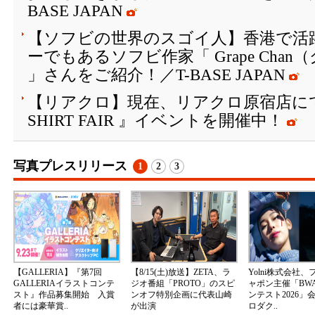
BASE JAPAN
【ソフビの世界のスゴイ人】香港で活
ーでもあるソフビ作家「 Grape Cha
」さんをご紹介！／T-BASE JAPAN
【リアクロ】現在、リアクロ原宿店にて『 V
SHIRT FAIR 』イベントを開催中！
写真プレスリリース
1
2
3
【GALLERIA】『第7回
【8/15(土)放送】ZETA、ラ
Yolni株式会社
GALLERIAイラストコンテ
ジオ番組「PROTO」のスピ
ャポン主催「BW
スト』作品募集開始 入賞
ンオフ特別企画に代表山崎
ンテスト2026」
者には豪華賞..
が出演
ロダク..