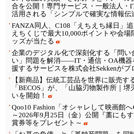
合を公開！専門サービス・一般法人・I
活用される「シンプルで確実な情報伝
FANZA同人、C108「えちえち縁日
えちくじで最大10,000ポイントや会
ッズが当たる
企業のデジタル化で深刻化する「問い
い」問題を解消――IT・通信・OA機
援するサービスを株式会社Sekkenが
【新商品】伝統工芸品を世界に販売する
「BECOS」が、「山脇刃物製作所｜
いを開始！
Qoo10 Fashion「オシャレして映画
～2026年9月25日（金）公開『藁に
賞券等をプレゼント～