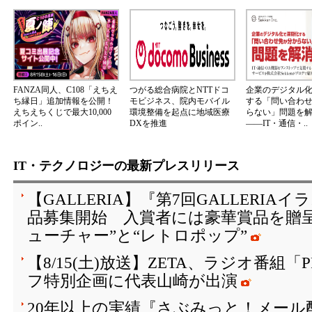
FANZA同人、C108「えちえ
つがる総合病院とNTTドコ
企業のデジタル
ち縁日」追加情報を公開！
モビジネス、院内モバイル
する「問い合わ
えちえちくじで最大10,000
環境整備を起点に地域医療
らない」問題を
ポイン..
DXを推進
――IT・通信・..
IT・テクノロジーの最新プレスリリース
【GALLERIA】『第7回GALLERI
品募集開始 入賞者には豪華賞品を贈
ューチャー”と“レトロポップ”
【8/15(土)放送】ZETA、ラジオ番組「
フ特別企画に代表山崎が出演
20年以上の実績『さぶみっと！メール