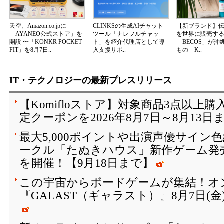
天空、Amazon.co.jpに
CLINKSの生成AIチャット
【新ブランド】
「AYANEO公式ストア」を
ツール「ナレフルチャッ
を世界に販売する
開設 〜「KONKR POCKET
ト」を紹介代理店として導
「BECOS」が沖
FIT」を8月7日..
入支援サポ..
もの「K..
IT・テクノロジーの最新プレスリリース
【Komifloストア】対象商品3点以上購
定クーポンを2026年8月7日～8月13日
最大5,000ポイントや出演声優サイン
ークル「たぬきハウス」新作ゲーム発
を開催！【9月18日まで】
この宇宙からボードゲームが集結！オ
『GALAST（ギャラスト）』8月7日(