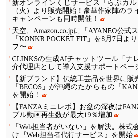
新オンラインくじサービス「らぶカルく
（火）より販売開始！豪華作家陣のラ
キャンペーンも同時開催！
天空、Amazon.co.jpに「AYANEO
「KONKR POCKET FIT」を8月7日
フ〜
CLINKSの生成AIチャットツール「
介代理店として導入支援サポートペー
【新ブランド】伝統工芸品を世界に販
「BECOS」が沖縄のたからもの「KAN
を開始！
【FANZAミニレポ】お盆の深夜はFA
プル動画再生数が最大19％増加
「Web担当者がいない」を解決。株式会
け『Web担当者代行サービス』を開始