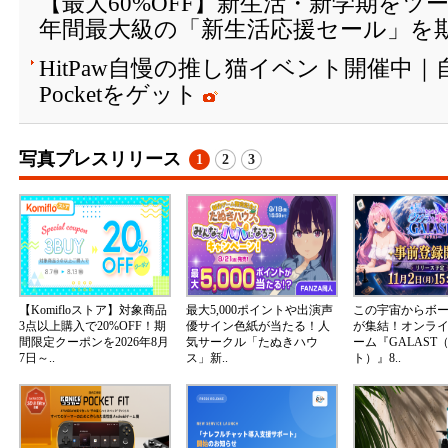
【最大60%OFF】新生活・新学期をツール
年間最大級の「新生活応援セール」を
HitPaw自慢の推し猫イベント開催中｜
Pocketをゲット
写真プレスリリース
1
2
3
【Komifloストア】対象商品
最大5,000ポイントや出演声
この宇宙からボ
3点以上購入で20%OFF！期
優サイン色紙が当たる！人
が集結！オンラ
間限定クーポンを2026年8月
気サークル「たぬきハウ
ーム『GALAST
7日～..
ス」新..
ト）』8..